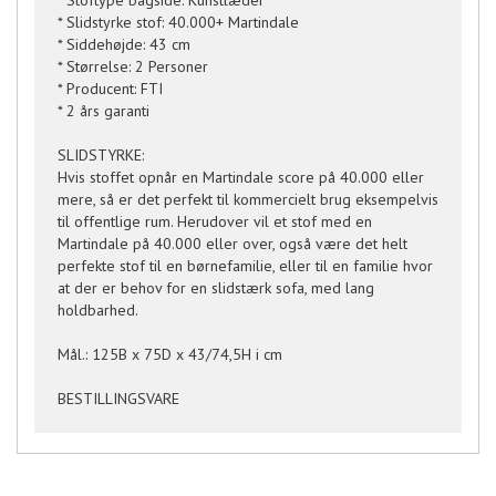
* Stoftype bagside: Kunstlæder
* Slidstyrke stof: 40.000+ Martindale
* Siddehøjde: 43 cm
* Størrelse: 2 Personer
* Producent: FTI
* 2 års garanti
SLIDSTYRKE:
Hvis stoffet opnår en Martindale score på 40.000 eller
mere, så er det perfekt til kommercielt brug eksempelvis
til offentlige rum. Herudover vil et stof med en
Martindale på 40.000 eller over, også være det helt
perfekte stof til en børnefamilie, eller til en familie hvor
at der er behov for en slidstærk sofa, med lang
holdbarhed.
Mål.: 125B x 75D x 43/74,5H i cm
BESTILLINGSVARE