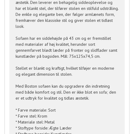
æstetik. Den leverer en behagelig siddeoplevelse og
har et blankt stel, der tilfører stolen en stilfuld udstråling.
De enkle og elegante ben, der følger armlænets form,
fremhæver den klassiske stil og giver stolen et tidløst
look.
Sofaen har en siddehøjde på 43 cm og er fremstillet
med materialer af høj kvalitet, herunder sort
gennemfarvet blødt læder på fronter og slidflader samt
kunstlæder på bagsiden. Mål: 75x125x74,5 cm.
Stellet er blankt og kraftigt, hvilket tilføjer en moderne
og elegant dimension til stolen.
Med Boston sofaen kan du opgradere din indretning
med både komfort og stil. Den er ikke blot en sofa; den
er et udtryk for kvalitet og tidløs æstetik.
* Farve materiale: Sort
* Farve stel: Krom
* Materiale stel: Metal
* Stoftype forside: Ægte Læder