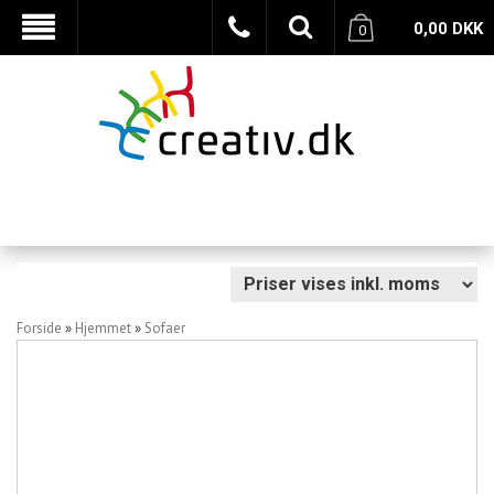
0,00
DKK
0
Forside
»
Hjemmet
»
Sofaer