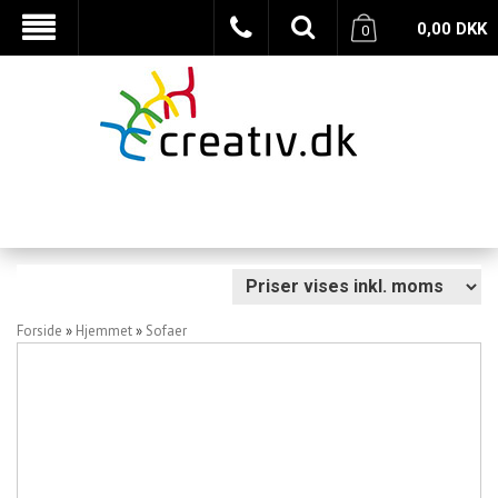
0,00
DKK
0
Forside
»
Hjemmet
»
Sofaer