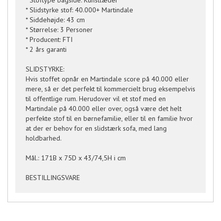
* Stoftype bagside: Kunstlæder
* Slidstyrke stof: 40.000+ Martindale
* Siddehøjde: 43 cm
* Størrelse: 3 Personer
* Producent: FTI
* 2 års garanti
SLIDSTYRKE:
Hvis stoffet opnår en Martindale score på 40.000 eller
mere, så er det perfekt til kommercielt brug eksempelvis
til offentlige rum. Herudover vil et stof med en
Martindale på 40.000 eller over, også være det helt
perfekte stof til en børnefamilie, eller til en familie hvor
at der er behov for en slidstærk sofa, med lang
holdbarhed.
Mål.: 171B x 75D x 43/74,5H i cm
BESTILLINGSVARE