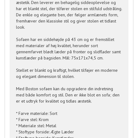
æstetik. Den leverer en behagelig siddeoplevelse og
har et blankt stel, der tilfører stolen en stilfuld udstråling.
De enkle og elegante ben, der følger armlænets form,
fremhæver den klassiske stil og giver stolen et tidløst
look.
Sofaen har en siddehøjde på 43 cm og er fremstillet
med materialer af høj kvalitet, herunder sort
gennemfarvet blødt læder på fronter og slidflader samt
kunstlæder på bagsiden. Mål: 75x171x74,5 cm.
Stellet er blankt og kraftigt, hvilket tilføjer en moderne
og elegant dimension til stolen.
Med Boston sofaen kan du opgradere din indretning
med både komfort og stil. Den er ikke blot en sofa; den
er et udtryk for kvalitet og tidløs æstetik.
* Farve materiale: Sort
* Farve stel: Krom
* Materiale stel: Metal
* Stoftype forside: Ægte Læder