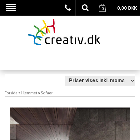
0,00
DKK
0
Forside
»
Hjemmet
»
Sofaer