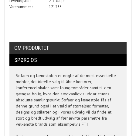
Leveringstid :
2-7 dage
Varenummer :
121235
OM PRODUKTET
SPØRG OS
Sofaen og lænestolen er nogle af de mest essentielle
møbler, det ideelle valg til åbne kontorer,
konferencelokaler samt loungeområder samt til den
gængse bolig, hvor den sædvanligvis udgør stuens
absolutte samlingspunkt. Sofaer og lænestole fås af
denne grund også i et væld af størrelser, formater,
designs og stilarter, og i vores udvalg vil du finde et
stort og bredt udvalg af førnævnte parametre fra
velkendte brands som eksempelvis FTI.