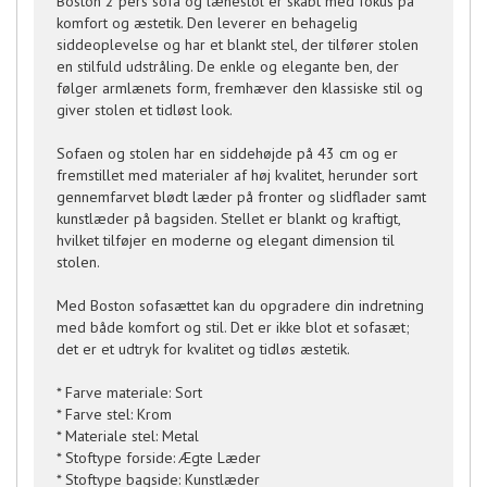
Boston 2 pers sofa og lænestol er skabt med fokus på
komfort og æstetik. Den leverer en behagelig
siddeoplevelse og har et blankt stel, der tilfører stolen
en stilfuld udstråling. De enkle og elegante ben, der
følger armlænets form, fremhæver den klassiske stil og
giver stolen et tidløst look.
Sofaen og stolen har en siddehøjde på 43 cm og er
fremstillet med materialer af høj kvalitet, herunder sort
gennemfarvet blødt læder på fronter og slidflader samt
kunstlæder på bagsiden. Stellet er blankt og kraftigt,
hvilket tilføjer en moderne og elegant dimension til
stolen.
Med Boston sofasættet kan du opgradere din indretning
med både komfort og stil. Det er ikke blot et sofasæt;
det er et udtryk for kvalitet og tidløs æstetik.
* Farve materiale: Sort
* Farve stel: Krom
* Materiale stel: Metal
* Stoftype forside: Ægte Læder
* Stoftype bagside: Kunstlæder