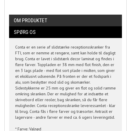
OM PRODUKTET
SPØRG OS
Conta er en serie af slidstærke receptionsskranker fra
FTI, som er nemme at rengøre, samt kan holde til dagligt
brug. Conta er lavet i slidstærk decor laminat og findes i
flere farver. Toppladen er 38 mm med flot finish, den er
en 3 lags plade - med flot sort plade i midten, som giver
et eksklusivt udseende. På fronten er der et fodspark i
alu, som beskytter mod slid og skomærker.
Sidestykkerne er 25 mm og giver en flot og solid ramme
omkring skranken. Der er mulighed for at indsætte et
skrivebord eller reoler, bag skranken, så du får flere
muligheder. Conta receptionsskranke leveressamlet - klar
til brug. Conta fås i flere farver og træsorter. Antracit er
lagervare - andre farver er med ca. 6 ugers leveringstid.
* Farve: Valnød