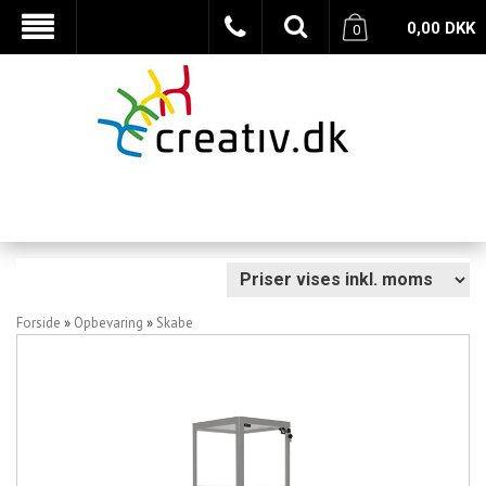
0,00
DKK
0
Forside
»
Opbevaring
»
Skabe