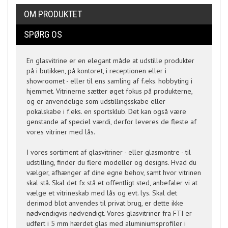
OM PRODUKTET
SPØRG OS
En glasvitrine er en elegant måde at udstille produkter
på i butikken, på kontoret, i receptionen eller i
showroomet - eller til ens samling af f.eks. hobbyting i
hjemmet. Vitrinerne sætter øget fokus på produkterne,
og er anvendelige som udstillingsskabe eller
pokalskabe i f.eks. en sportsklub. Det kan også være
genstande af speciel værdi, derfor leveres de fleste af
vores vitriner med lås.
I vores sortiment af glasvitriner - eller glasmontre - til
udstilling, finder du flere modeller og designs. Hvad du
vælger, afhænger af dine egne behov, samt hvor vitrinen
skal stå. Skal det fx stå et offentligt sted, anbefaler vi at
vælge et vitrineskab med lås og evt. lys. Skal det
derimod blot anvendes til privat brug, er dette ikke
nødvendigvis nødvendigt. Vores glasvitriner fra FTI er
udført i 5 mm hærdet glas med aluminiumsprofiler i