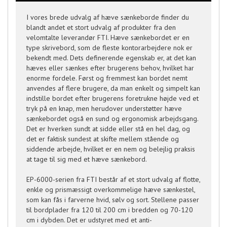
I vores brede udvalg af hæve sænkeborde finder du
blandt andet et stort udvalg af produkter fra den
velomtalte leverandør FTI. Hæve sænkebordet er en
type skrivebord, som de fleste kontorarbejdere nok er
bekendt med. Dets definerende egenskab er, at det kan
hæves eller sænkes efter brugerens behov, hvilket har
enorme fordele. Først og fremmest kan bordet nemt
anvendes af flere brugere, da man enkelt og simpelt kan
indstille bordet efter brugerens foretrukne højde ved et
tryk på en knap, men herudover understøtter hæve
sænkebordet også en sund og ergonomisk arbejdsgang.
Det er hverken sundt at sidde eller stå en hel dag, og
det er faktisk sundest at skifte mellem stående og
siddende arbejde, hvilket er en nem og belejlig praksis
at tage til sig med et hæve sænkebord.
EP-6000-serien fra FTI består af et stort udvalg af flotte,
enkle og prismæssigt overkommelige hæve sænkestel,
som kan fås i farverne hvid, sølv og sort. Stellene passer
til bordplader fra 120 til 200 cm i bredden og 70-120
cm i dybden. Det er udstyret med et anti-