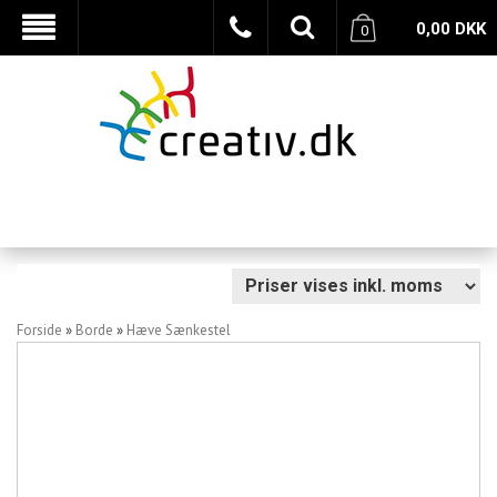
0,00
DKK
0
Forside
»
Borde
»
Hæve Sænkestel