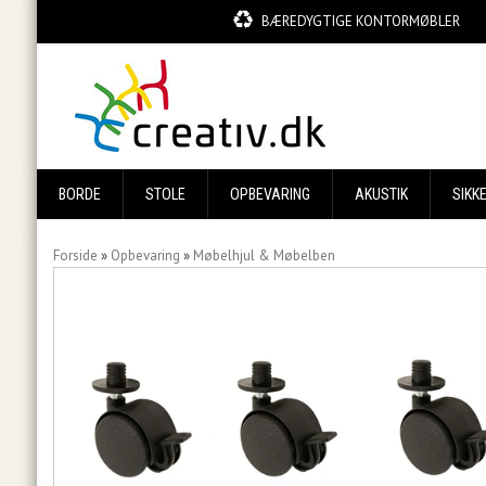
BÆREDYGTIGE KONTORMØBLER
BORDE
STOLE
OPBEVARING
AKUSTIK
SIKK
Forside
»
Opbevaring
»
Møbelhjul & Møbelben