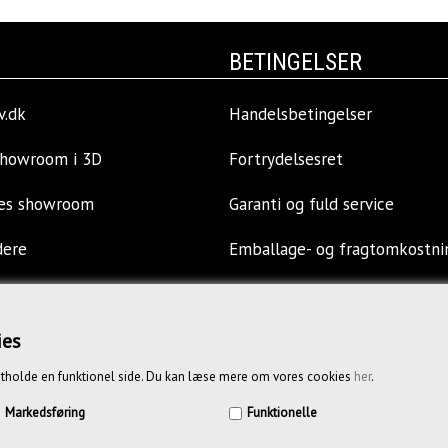
BETINGELSER
v.dk
Handelsbetingelser
showroom i 3D
Fortrydelsesret
res showroom
Garanti og fuld service
dere
Emballage- og fragtomkostni
llinger
Privatlivspolitik
ies
s
Opkøb af kontormøbler
tholde en funktionel side. Du kan læse mere om vores cookies
her
.
Vejledende priser
Markedsføring
Funktionelle