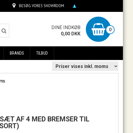
BESØG VORES SHOWROOM
0
DINE INDKØB
0
0,00
DKK
BRANDS
TILBUD
oms
ULSÆT AF 4 MED BREMSER TIL
SORT)