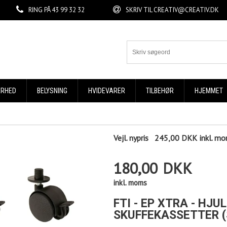
RING PÅ
43 99 32 32
SKRIV TIL
CREATIV@CREATIV.DK
ERHED
BELYSNING
HVIDEVARER
TILBEHØR
HJEMMET
Vejl. nypris
245,00 DKK
inkl. m
180,00
DKK
inkl. moms
FTI - EP XTRA - HJ
SKUFFEKASSETTER (