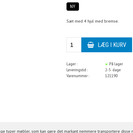
NY
Sæt med 4 hjul med bremse.
Lager :
På lager
Leveringstid :
2-5 dage
Varenummer :
121190
ellige typer møbler, som kan gøre det markant nemmere transportere disse 