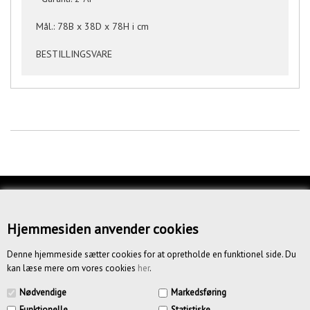
Mål.: 78B x 38D x 78H i cm
BESTILLINGSVARE
KUNDESERVICE
OM OS
Hjemmesiden anvender cookies
BETINGELSER
Denne hjemmeside sætter cookies for at opretholde en funktionel side. Du
kan læse mere om vores cookies
her
.
NYHEDSBREV
Nødvendige
Markedsføring
Funktionelle
Statistiske