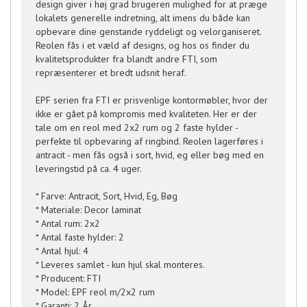
design giver i høj grad brugeren mulighed for at præge
lokalets generelle indretning, alt imens du både kan
opbevare dine genstande ryddeligt og velorganiseret.
Reolen fås i et væld af designs, og hos os finder du
kvalitetsprodukter fra blandt andre FTI, som
repræsenterer et bredt udsnit heraf.
EPF serien fra FTI er prisvenlige kontormøbler, hvor der
ikke er gået på kompromis med kvaliteten. Her er der
tale om en reol med 2x2 rum og 2 faste hylder -
perfekte til opbevaring af ringbind. Reolen lagerføres i
antracit - men fås også i sort, hvid, eg eller bøg med en
leveringstid på ca. 4 uger.
* Farve: Antracit, Sort, Hvid, Eg, Bøg
* Materiale: Decor laminat
* Antal rum: 2x2
* Antal faste hylder: 2
* Antal hjul: 4
* Leveres samlet - kun hjul skal monteres.
* Producent: FTI
* Model: EPF reol m/2x2 rum
* Garanti: 2 År