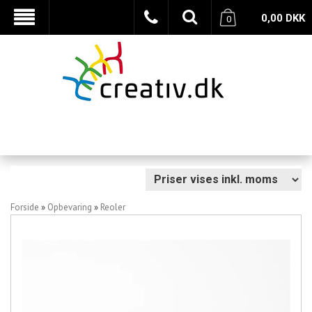
0,00
DKK
0
Forside
»
Opbevaring
»
Reoler