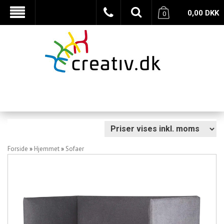
0,00
DKK
0
Forside
»
Hjemmet
»
Sofaer