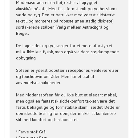
Modenasofaen er en flot, ekslusiv højrygget
akustik/kupésofa, Med fast, formstabilt polyetherskum i
sæde og ryg. Den er betrukket med yderst slidstærkt
tekstil, og monteres på robuste (men stadig diskrete)
sortlakerede stålben. Vælg mellem Antracitgrå og
Beige..
De høje sider og ryg, sørger for et mere uforstyrret
miljø. Ikke kun fysisk, men også via dens støjdæmpende
opbygning.
Sofaen er yderst populær i receptioner, venteværelser
og touchdown-områder. Men har et utal af
anvendelsesmuligheder.
Med Modenasofaen får du ikke blot et elegant møbel,
men også en fantastisk siddekomfort takket være det
faste, behagelige og formstabile skum i sædet. Dette er
den ideelle løsning for dem, der ønsker at kombinere
stil med komfort og funktionalitet.
* Farve stof: Grå