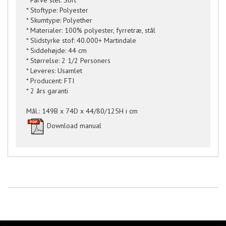
* Farve stel: Sort
* Stoftype: Polyester
* Skumtype: Polyether
* Materialer: 100% polyester, fyrretræ, stål
* Slidstyrke stof: 40.000+ Martindale
* Siddehøjde: 44 cm
* Størrelse: 2 1/2 Personers
* Leveres: Usamlet
* Producent: FTI
* 2 års garanti
Mål.: 149B x 74D x 44/80/125H i cm
Download manual