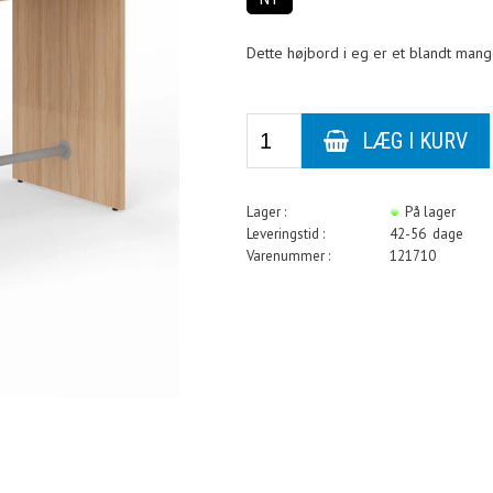
Dette højbord i eg er et blandt mange
Lager :
På lager
Leveringstid :
42-56 dage
Varenummer :
121710