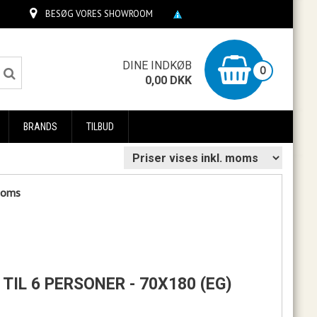
BESØG VORES SHOWROOM
0
DINE INDKØB
0
0,00
DKK
BRANDS
TILBUD
 moms
TIL 6 PERSONER - 70X180 (EG)