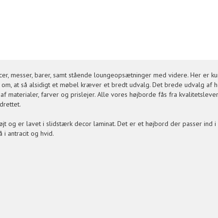
cer, messer, barer, samt stående loungeopsætninger med videre. Her er kun 
 om, at så alsidigt et møbel kræver et bredt udvalg. Det brede udvalg af h
f materialer, farver og prislejer. Alle vores højborde fås fra kvalitetsle
drettet.
t og er lavet i slidstærk decor laminat. Det er et højbord der passer ind i d
i antracit og hvid.