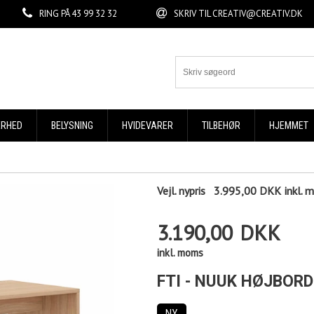
RING PÅ
43 99 32 32
SKRIV TIL
CREATIV@CREATIV.DK
ERHED
BELYSNING
HVIDEVARER
TILBEHØR
HJEMMET
Vejl. nypris
3.995,00 DKK
inkl.
3.190,00
DKK
inkl. moms
FTI - NUUK HØJBORD 
NY