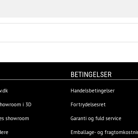
BETINGELSER
v.dk
Handelsbetingelser
showroom i 3D
Fortrydelsesret
res showroom
Garanti og fuld service
dere
Emballage- og fragtomkostni