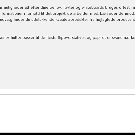
nsmuligheder alt efter dine behov. Tavler og whiteboards bruges oftest i 
leinformationer i forhold til det projekt, de arbejder med. Lærreder deri
s udvalg finder du udelukkende kvalitetsprodukter fra højtagtede producent
nes huller passer til de fleste flipoverstativer, og papiret er svanemærke