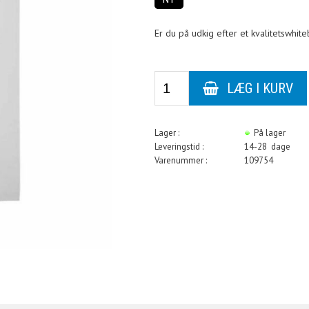
Er du på udkig efter et kvalitetswhit
Lager :
På lager
Leveringstid :
14-28 dage
Varenummer :
109754