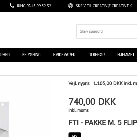
RING PÅ
43 99 32 32
SKRIV TIL
CREATIV@CREATIV.DK
ERHED
BELYSNING
HVIDEVARER
TILBEHØR
HJEMMET
Vejl. nypris
1.105,00 DKK
inkl.
740,00
DKK
inkl. moms
FTI - PAKKE M. 5 F
NY