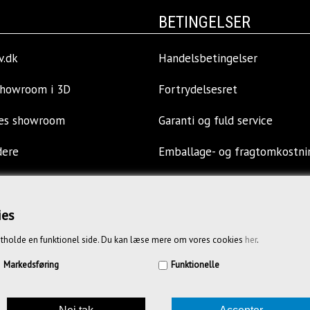
BETINGELSER
v.dk
Handelsbetingelser
showroom i 3D
Fortrydelsesret
res showroom
Garanti og fuld service
dere
Emballage- og fragtomkostni
llinger
Privatlivspolitik
ies
s
Opkøb af kontormøbler
tholde en funktionel side. Du kan læse mere om vores cookies
her
.
Vejledende priser
Markedsføring
Funktionelle