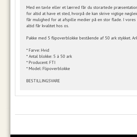
Med en tavle eller et lærred får du storartede præsentatio
for altid at have et sted, hvorpå de kan skrive vigtige nøg
får mulighed for at afspille medier på en stor flade. I vore
altid får kvalitet hos os.
Pakke med 5 flipoverblokke bestående af 50 ark stykket. Arke
* Farve: Hvid
* Antal blokke: 5 á 50 ark
* Producent: FTI
* Model: Flipoverblokke
BESTILLINGSVARE