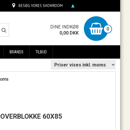
BESØG VORES SHOWROOM
0
DINE INDKØB
0
0,00
DKK
BRANDS
TILBUD
 moms
LIPOVERBLOKKE 60X85