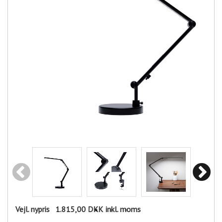
Vejl. nypris
1.815,00 DKK
inkl. moms