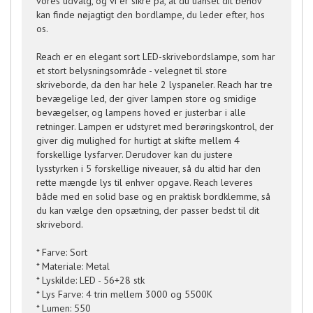
vores udvalg, og vi er sikre på, at du uanset dit behov
kan finde nøjagtigt den bordlampe, du leder efter, hos
os.
Reach er en elegant sort LED-skrivebordslampe, som har
et stort belysningsområde - velegnet til store
skriveborde, da den har hele 2 lyspaneler. Reach har tre
bevægelige led, der giver lampen store og smidige
bevægelser, og lampens hoved er justerbar i alle
retninger. Lampen er udstyret med berøringskontrol, der
giver dig mulighed for hurtigt at skifte mellem 4
forskellige lysfarver. Derudover kan du justere
lysstyrken i 5 forskellige niveauer, så du altid har den
rette mængde lys til enhver opgave. Reach leveres
både med en solid base og en praktisk bordklemme, så
du kan vælge den opsætning, der passer bedst til dit
skrivebord.
* Farve: Sort
* Materiale: Metal
* Lyskilde: LED - 56+28 stk
* Lys Farve: 4 trin mellem 3000 og 5500K
* Lumen: 550