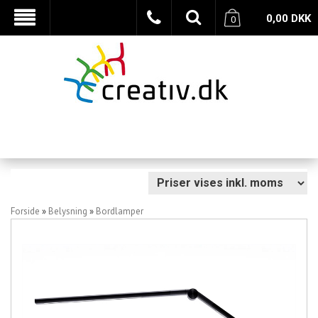
0,00
DKK
0
Forside
»
Belysning
»
Bordlamper