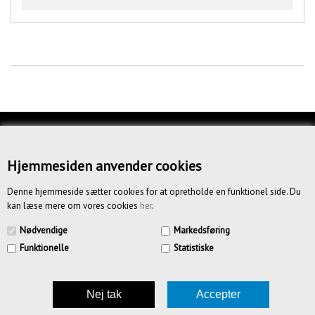
KUNDESERVICE
OM OS
Hjemmesiden anvender cookies
BETINGELSER
Denne hjemmeside sætter cookies for at opretholde en funktionel side. Du
kan læse mere om vores cookies
her
.
NYHEDSBREV
Nødvendige
Markedsføring
Funktionelle
Statistiske
CREATIV.DK APS | Vandmestervej 20 | 2630 Tåstrup | CVR
39185636