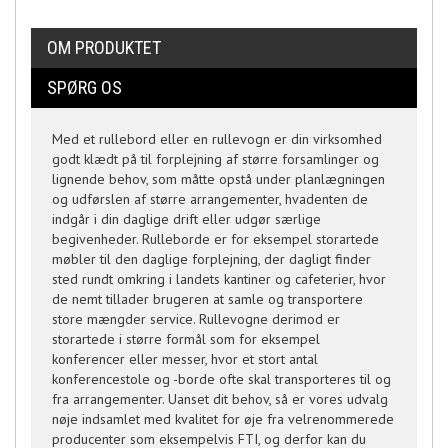
OM PRODUKTET
SPØRG OS
Med et rullebord eller en rullevogn er din virksomhed
godt klædt på til forplejning af større forsamlinger og
lignende behov, som måtte opstå under planlægningen
og udførslen af større arrangementer, hvadenten de
indgår i din daglige drift eller udgør særlige
begivenheder. Rulleborde er for eksempel storartede
møbler til den daglige forplejning, der dagligt finder
sted rundt omkring i landets kantiner og cafeterier, hvor
de nemt tillader brugeren at samle og transportere
store mængder service. Rullevogne derimod er
storartede i større formål som for eksempel
konferencer eller messer, hvor et stort antal
konferencestole og -borde ofte skal transporteres til og
fra arrangementer. Uanset dit behov, så er vores udvalg
nøje indsamlet med kvalitet for øje fra velrenommerede
producenter som eksempelvis FTI, og derfor kan du