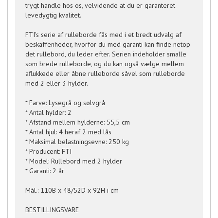
trygt handle hos os, velvidende at du er garanteret
levedygtig kvalitet.
FTI's serie af rulleborde fås med i et bredt udvalg af
beskaffenheder, hvorfor du med garanti kan finde netop
det rullebord, du leder efter. Serien indeholder smalle
som brede rulleborde, og du kan også vælge mellem
aflukkede eller åbne rulleborde såvel som rulleborde
med 2 eller 3 hylder.
* Farve: Lysegrå og sølvgrå
* Antal hylder: 2
* Afstand mellem hylderne: 55,5 cm
* Antal hjul: 4 heraf 2 med lås
* Maksimal belastningsevne: 250 kg
* Producent: FTI
* Model: Rullebord med 2 hylder
* Garanti: 2 år
Mål.: 110B x 48/52D x 92H i cm
BESTILLINGSVARE