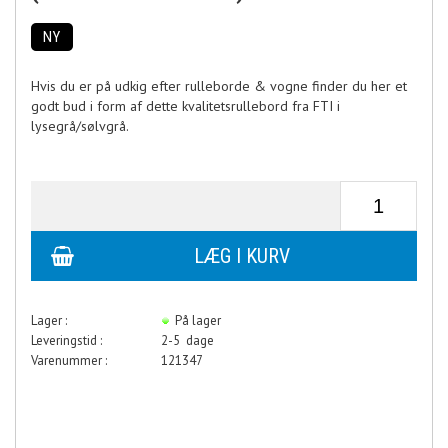
NY
Hvis du er på udkig efter rulleborde & vogne finder du her et
godt bud i form af dette kvalitetsrullebord fra FTI i
lysegrå/sølvgrå.
Lager :
På lager
Leveringstid :
2-5 dage
Varenummer :
121347