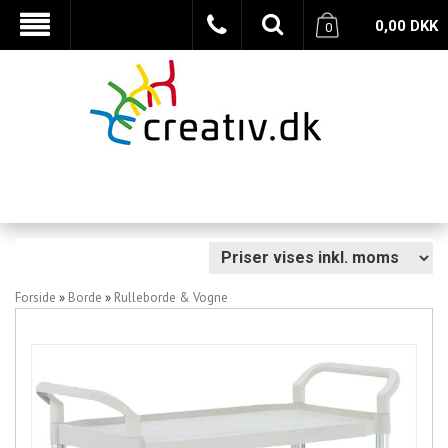
0,00
DKK
0
Forside
»
Borde
»
Rulleborde & Vogne