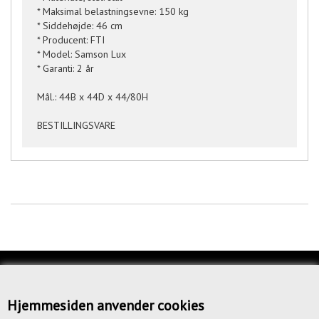
* Maksimal belastningsevne: 150 kg
* Siddehøjde: 46 cm
* Producent: FTI
* Model: Samson Lux
* Garanti: 2 år
Mål.: 44B x 44D x 44/80H
BESTILLINGSVARE
KUNDESERVICE
OM OS
Hjemmesiden anvender cookies