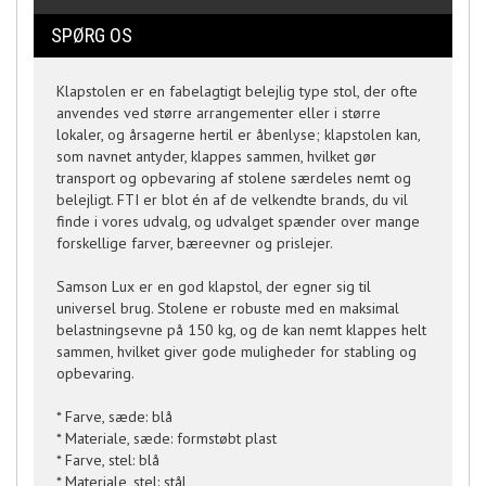
SPØRG OS
Klapstolen er en fabelagtigt belejlig type stol, der ofte
anvendes ved større arrangementer eller i større
lokaler, og årsagerne hertil er åbenlyse; klapstolen kan,
som navnet antyder, klappes sammen, hvilket gør
transport og opbevaring af stolene særdeles nemt og
belejligt. FTI er blot én af de velkendte brands, du vil
finde i vores udvalg, og udvalget spænder over mange
forskellige farver, bæreevner og prislejer.
Samson Lux er en god klapstol, der egner sig til
universel brug. Stolene er robuste med en maksimal
belastningsevne på 150 kg, og de kan nemt klappes helt
sammen, hvilket giver gode muligheder for stabling og
opbevaring.
* Farve, sæde: blå
* Materiale, sæde: formstøbt plast
* Farve, stel: blå
* Materiale, stel: stål