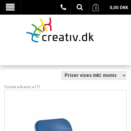
0,00
DKK
0
Forside
»
Brands
»
FTI