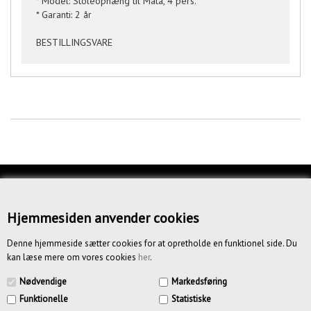
* Model: Stoleophæng til Mata, 4 pers.
* Garanti: 2 år
BESTILLINGSVARE
KUNDESERVICE
OM OS
Hjemmesiden anvender cookies
BETINGELSER
Denne hjemmeside sætter cookies for at opretholde en funktionel side. Du
kan læse mere om vores cookies
her
.
NYHEDSBREV
Nødvendige
Markedsføring
Funktionelle
Statistiske