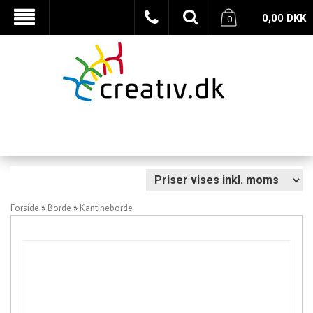
0,00
DKK
0
Forside
»
Borde
»
Kantineborde