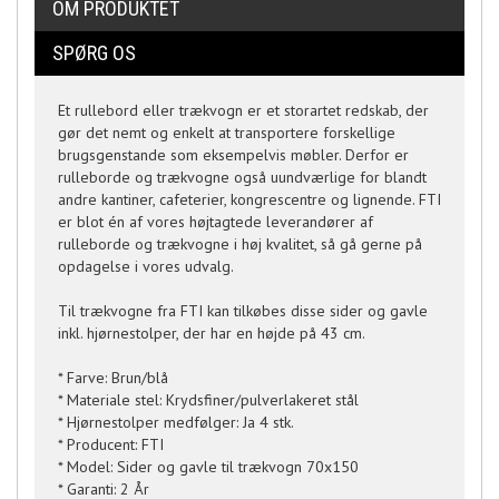
OM PRODUKTET
SPØRG OS
Et rullebord eller trækvogn er et storartet redskab, der
gør det nemt og enkelt at transportere forskellige
brugsgenstande som eksempelvis møbler. Derfor er
rulleborde og trækvogne også uundværlige for blandt
andre kantiner, cafeterier, kongrescentre og lignende. FTI
er blot én af vores højtagtede leverandører af
rulleborde og trækvogne i høj kvalitet, så gå gerne på
opdagelse i vores udvalg.
Til trækvogne fra FTI kan tilkøbes disse sider og gavle
inkl. hjørnestolper, der har en højde på 43 cm.
* Farve: Brun/blå
* Materiale stel: Krydsfiner/pulverlakeret stål
* Hjørnestolper medfølger: Ja 4 stk.
* Producent: FTI
* Model: Sider og gavle til trækvogn 70x150
* Garanti: 2 År