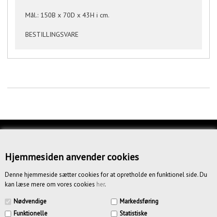
Mål.: 150B x 70D x 43H i cm.
BESTILLINGSVARE
KUNDESERVICE
OM OS
Hjemmesiden anvender cookies
BETINGELSER
Denne hjemmeside sætter cookies for at opretholde en funktionel side. Du
kan læse mere om vores cookies
her
.
NYHEDSBREV
Nødvendige
Markedsføring
Funktionelle
Statistiske