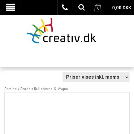
0,00
DKK
0
Forside
»
Borde
»
Rulleborde & Vogne