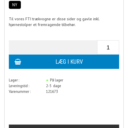
NY
Til vores FTI trækvogne er disse sider og gavle inkl.
hjørnestolper et fremragende tilbehør.
Lager :
På lager
Leveringstid :
2-5 dage
Varenummer :
121673