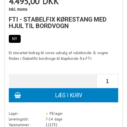
4.495,00
DKK
inkl. moms
FTI - STABELFIX KØRESTANG MED
HJUL TIL BORDVOGN
NY
Et storartet bidrag til vores udvalg af rulleborde & vogne
findes i Stabelfix bordvogn til klapborde fra FTI.
Lager :
På lager
Leveringstid :
7-14 dage
Varenummer :
121332