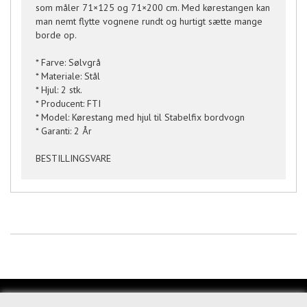
som måler 71×125 og 71×200 cm. Med kørestangen kan
man nemt flytte vognene rundt og hurtigt sætte mange
borde op.
* Farve: Sølvgrå
* Materiale: Stål
* Hjul: 2 stk.
* Producent: FTI
* Model: Kørestang med hjul til Stabelfix bordvogn
* Garanti: 2 År
BESTILLINGSVARE
KUNDESERVICE