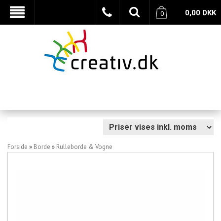
0,00
DKK
0
Forside
»
Borde
»
Rulleborde & Vogne