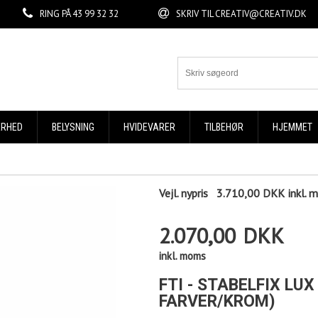
RING PÅ
43 99 32 32
SKRIV TIL
CREATIV@CREATIV.DK
ERHED
BELYSNING
HVIDEVARER
TILBEHØR
HJEMMET
Vejl. nypris
3.710,00 DKK
inkl.
2.070,00
DKK
inkl. moms
FTI - STABELFIX LUX
FARVER/KROM)