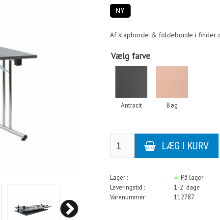
NY
Af klapborde & foldeborde i finder d
Vælg farve
Antracit
Bøg
Lager :
På lager
Leveringstid :
1-2 dage
Varenummer :
112787