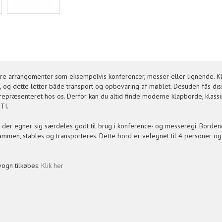
rre arrangementer som eksempelvis konferencer, messer eller lignende. Kl
 og dette letter både transport og opbevaring af møblet. Desuden fås diss
id repræsenteret hos os. Derfor kan du altid finde moderne klapborde, klass
TI.
, der egner sig særdeles godt til brug i konference- og messeregi. Borden
sammen, stables og transporteres. Dette bord er velegnet til 4 personer og 
vogn tilkøbes:
Klik her