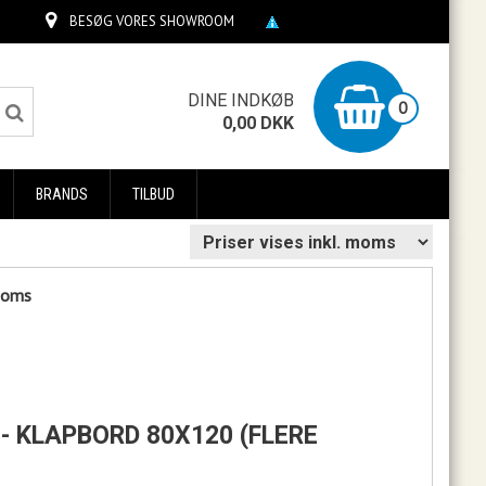
BESØG VORES SHOWROOM
0
DINE INDKØB
0
0,00
DKK
BRANDS
TILBUD
 moms
 - KLAPBORD 80X120 (FLERE