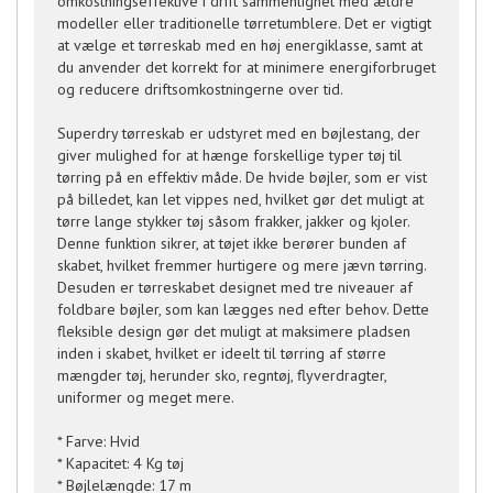
omkostningseffektive i drift sammenlignet med ældre
modeller eller traditionelle tørretumblere. Det er vigtigt
at vælge et tørreskab med en høj energiklasse, samt at
du anvender det korrekt for at minimere energiforbruget
og reducere driftsomkostningerne over tid.
Superdry tørreskab er udstyret med en bøjlestang, der
giver mulighed for at hænge forskellige typer tøj til
tørring på en effektiv måde. De hvide bøjler, som er vist
på billedet, kan let vippes ned, hvilket gør det muligt at
tørre lange stykker tøj såsom frakker, jakker og kjoler.
Denne funktion sikrer, at tøjet ikke berører bunden af
skabet, hvilket fremmer hurtigere og mere jævn tørring.
Desuden er tørreskabet designet med tre niveauer af
foldbare bøjler, som kan lægges ned efter behov. Dette
fleksible design gør det muligt at maksimere pladsen
inden i skabet, hvilket er ideelt til tørring af større
mængder tøj, herunder sko, regntøj, flyverdragter,
uniformer og meget mere.
* Farve: Hvid
* Kapacitet: 4 Kg tøj
* Bøjlelængde: 17 m