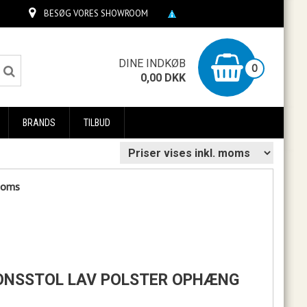
BESØG VORES SHOWROOM
0
DINE INDKØB
0
0,00
DKK
BRANDS
TILBUD
 moms
TIONSSTOL LAV POLSTER OPHÆNG