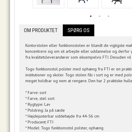
OM PRODUKTET
SPØRG OS
Kontorstolen eller funktionsstolen er blandt de vigtigste møb
koncentrere sig om sit arbejde eller uddannelse og derfor yd
fra kvalitetsleverandører som eksempelvis FTI. Desuden vil d
Togo funktionsstol polster med ophæng fra FTI er en prakti
institutioner og skoler. Togo stolen fås i sort og er med p
meget holdbar og nem at rengøre. Den har 2 praktiske huller 
* Farve: sort
* Farve, stel: sort
* Rygtype: Lav
* Polstring: Ja på sæde
* Højdejusterbar siddehøjde fra 44-56 cm
* Producent: FTI
* Model: Togo funktionsstol polster, ophæng