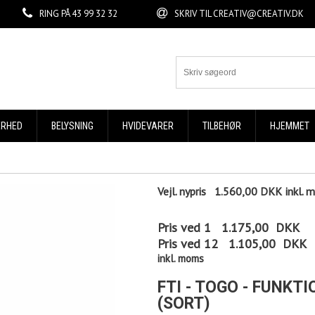
RING PÅ
43 99 32 32
SKRIV TIL
CREATIV@CREATIV.DK
ERHED
BELYSNING
HVIDEVARER
TILBEHØR
HJEMMET
Vejl. nypris
1.560,00 DKK
inkl.
Pris ved 1
1.175,00
DKK
Pris ved 12
1.105,00
DKK
inkl. moms
FTI - TOGO - FUNK
(SORT)