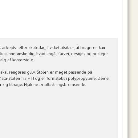
rbejds- eller skoledag, hvilket tilsikrer, at brugeren kan
du kunne ønske dig, hvad angår farver, designs og prislejer
alg af kontorstole.
r skal rengøres gulv. Stolen er meget passende på
Mata-stolen fra FTI og er formstøbt i polypropylene. Den er
r sig tilbage. Hjulene er aflastningsbremsende.