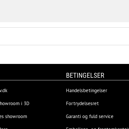
BETINGELSER
v.dk
Handelsbetingelser
showroom i 3D
Fortrydelsesret
res showroom
Garanti og fuld service