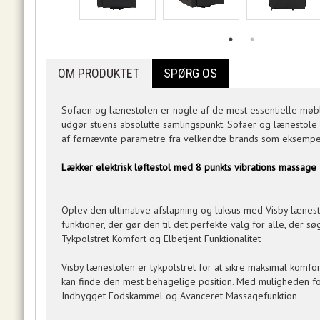
OM PRODUKTET
SPØRG OS
Sofaen og lænestolen er nogle af de mest essentielle møble
udgør stuens absolutte samlingspunkt. Sofaer og lænestole få
af førnævnte parametre fra velkendte brands som eksempel
Lækker elektrisk løftestol med 8 punkts vibrations massage
Oplev den ultimative afslapning og luksus med Visby lænest
funktioner, der gør den til det perfekte valg for alle, der 
Tykpolstret Komfort og Elbetjent Funktionalitet
Visby lænestolen er tykpolstret for at sikre maksimal komfort
kan finde den mest behagelige position. Med muligheden for a
Indbygget Fodskammel og Avanceret Massagefunktion