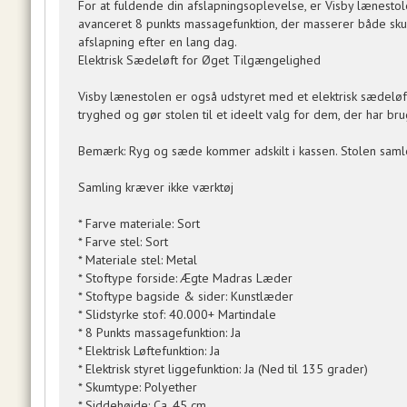
For at fuldende din afslapningsoplevelse, er Visby lænestol
avanceret 8 punkts massagefunktion, der masserer både skuldr
afslapning efter en lang dag.
Elektrisk Sædeløft for Øget Tilgængelighed
Visby lænestolen er også udstyret med et elektrisk sædelø
tryghed og gør stolen til et ideelt valg for dem, der har bru
Bemærk: Ryg og sæde kommer adskilt i kassen. Stolen samles
Samling kræver ikke værktøj
* Farve materiale: Sort
* Farve stel: Sort
* Materiale stel: Metal
* Stoftype forside: Ægte Madras Læder
* Stoftype bagside & sider: Kunstlæder
* Slidstyrke stof: 40.000+ Martindale
* 8 Punkts massagefunktion: Ja
* Elektrisk Løftefunktion: Ja
* Elektrisk styret liggefunktion: Ja (Ned til 135 grader)
* Skumtype: Polyether
* Siddehøjde: Ca. 45 cm