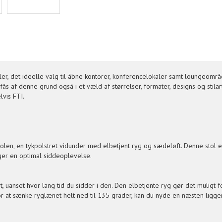
r, det ideelle valg til åbne kontorer, konferencelokaler samt loungeområ
s af denne grund også i et væld af størrelser, formater, designs og stilart
vis FTI.
olen, en tykpolstret vidunder med elbetjent ryg og sædeløft. Denne stol e
søger en optimal siddeoplevelse.
, uanset hvor lang tid du sidder i den. Den elbetjente ryg gør det muligt f
t sænke ryglænet helt ned til 135 grader, kan du nyde en næsten liggende p