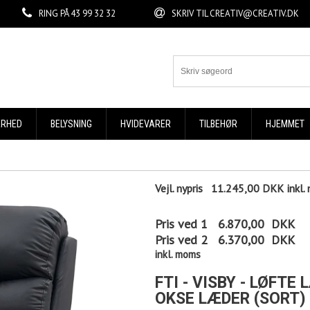
RING PÅ
43 99 32 32
SKRIV TIL
CREATIV@CREATIV.DK
ERHED
BELYSNING
HVIDEVARER
TILBEHØR
HJEMMET
Vejl. nypris
11.245,00 DKK
inkl
Pris ved 1
6.870,00
DKK
Pris ved 2
6.370,00
DKK
inkl. moms
FTI - VISBY - LØFT
OKSE LÆDER (SORT)