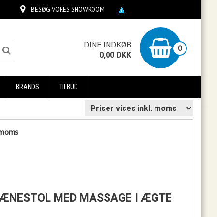
BESØG VORES SHOWROOM
0
DINE INDKØB
0
0,00
DKK
BRANDS
TILBUD
. moms
E LÆNESTOL MED MASSAGE I ÆGTE