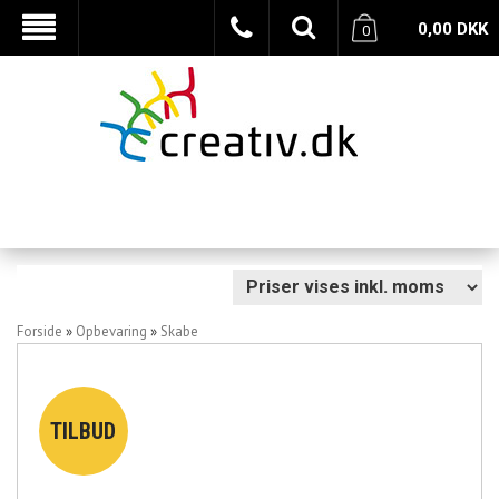
0,00
DKK
0
Forside
»
Opbevaring
»
Skabe