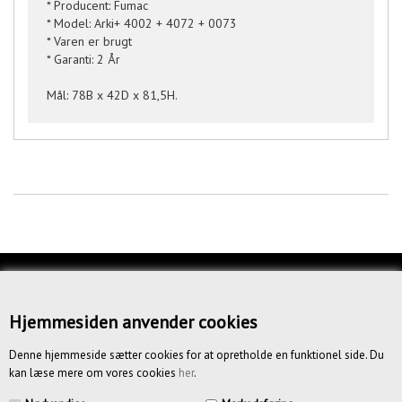
* Producent: Fumac
* Model: Arki+ 4002 + 4072 + 0073
* Varen er brugt
* Garanti: 2 År
Mål: 78B x 42D x 81,5H.
KUNDESERVICE
OM OS
Hjemmesiden anvender cookies
BETINGELSER
Denne hjemmeside sætter cookies for at opretholde en funktionel side. Du
kan læse mere om vores cookies
her
.
NYHEDSBREV