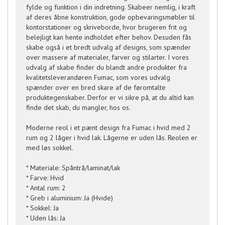
fylde og funktion i din indretning. Skabeer nemlig, i kraft
af deres åbne konstruktion, gode opbevaringsmøbler til
kontorstationer og skriveborde, hvor brugeren frit og
belejligt kan hente indholdet efter behov. Desuden fås
skabe også i et bredt udvalg af designs, som spænder
over massere af materialer, farver og stilarter. I vores
udvalg af skabe finder du blandt andre produkter fra
kvalitetsleverandøren Fumac, som vores udvalg
spænder over en bred skare af de føromtalte
produktegenskaber. Derfor er vi sikre på, at du altid kan
finde det skab, du mangler, hos os.
Moderne reol i et pænt design fra Fumac i hvid med 2
rum og 2 låger i hvid lak. Lågerne er uden lås. Reolen er
med løs sokkel.
* Materiale: Spåntrå/laminat/lak
* Farve: Hvid
* Antal rum: 2
* Greb i aluminium: Ja (Hvide)
* Sokkel: Ja
* Uden lås: Ja