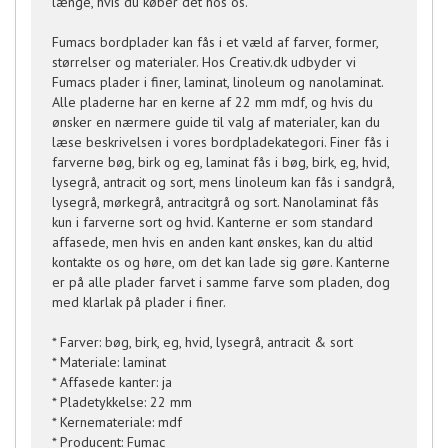
længe, hvis du køber det hos os.
Fumacs bordplader kan fås i et væld af farver, former,
størrelser og materialer. Hos Creativ.dk udbyder vi
Fumacs plader i finer, laminat, linoleum og nanolaminat.
Alle pladerne har en kerne af 22 mm mdf, og hvis du
ønsker en nærmere guide til valg af materialer, kan du
læse beskrivelsen i vores bordpladekategori. Finer fås i
farverne bøg, birk og eg, laminat fås i bøg, birk, eg, hvid,
lysegrå, antracit og sort, mens linoleum kan fås i sandgrå,
lysegrå, mørkegrå, antracitgrå og sort. Nanolaminat fås
kun i farverne sort og hvid. Kanterne er som standard
affasede, men hvis en anden kant ønskes, kan du altid
kontakte os og høre, om det kan lade sig gøre. Kanterne
er på alle plader farvet i samme farve som pladen, dog
med klarlak på plader i finer.
* Farver: bøg, birk, eg, hvid, lysegrå, antracit & sort
* Materiale: laminat
* Affasede kanter: ja
* Pladetykkelse: 22 mm
* Kernemateriale: mdf
* Producent: Fumac