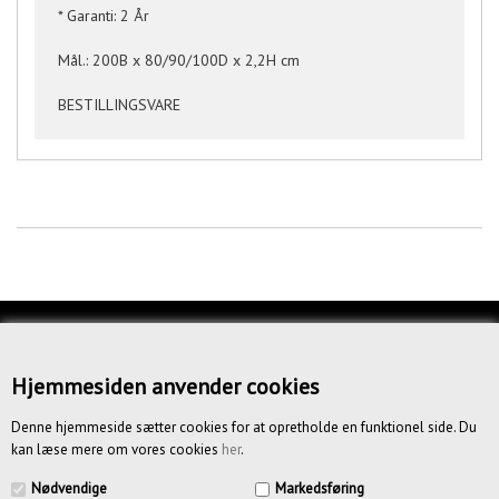
* Garanti: 2 År
Mål.: 200B x 80/90/100D x 2,2H cm
BESTILLINGSVARE
KUNDESERVICE
OM OS
Hjemmesiden anvender cookies
BETINGELSER
Denne hjemmeside sætter cookies for at opretholde en funktionel side. Du
kan læse mere om vores cookies
her
.
NYHEDSBREV
Nødvendige
Markedsføring