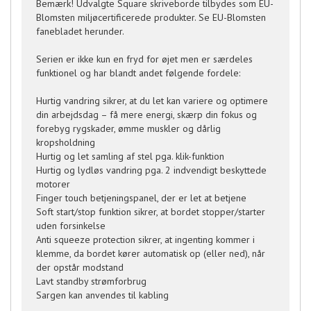
Bemærk! Udvalgte Square skriveborde tilbydes som EU-
Blomsten miljøcertificerede produkter. Se EU-Blomsten
fanebladet herunder.
Serien er ikke kun en fryd for øjet men er særdeles
funktionel og har blandt andet følgende fordele:
Hurtig vandring sikrer, at du let kan variere og optimere
din arbejdsdag – få mere energi, skærp din fokus og
forebyg rygskader, ømme muskler og dårlig
kropsholdning
Hurtig og let samling af stel pga. klik-funktion
Hurtig og lydløs vandring pga. 2 indvendigt beskyttede
motorer
Finger touch betjeningspanel, der er let at betjene
Soft start/stop funktion sikrer, at bordet stopper/starter
uden forsinkelse
Anti squeeze protection sikrer, at ingenting kommer i
klemme, da bordet kører automatisk op (eller ned), når
der opstår modstand
Lavt standby strømforbrug
Sargen kan anvendes til kabling