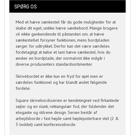
SPØRG OS
Med et hæve sænkestel får du gode muligheder for at
skabe dit eget, unikke hæve sænkebord. Mange brugere
vil nikke genkendende til påstanden om, at hæve
sænkestellet forsyner funktionen, mens bordpladen
sørger for udtrykket. Derfor kan det være særdeles
fordelagtigt at købe et løst hæve sænkestel, hvis du
ønsker en bordplade, der normalvist ikke indgår i
diverse producenters standardsortimenter.
Skrivebordet er ikke kun en fryd for øjet men er
særdeles funktionel og har blandt andet følgende
fordele:
Square skrivebordsserien er kendetegnet ved firkantede
søjler og en slank, rektangulær fod, der fuldender det
elegante og stilrene design. Serien består af
arbejdsborde i fast højde samt højdejusterbare stel (2 &
3-leddet) samt konferenceborde.