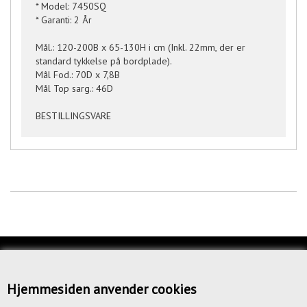
* Model: 7450SQ
* Garanti: 2 År
Mål.: 120-200B x 65-130H i cm (Inkl. 22mm, der er
standard tykkelse på bordplade).
Mål Fod.: 70D x 7,8B
Mål Top sarg.: 46D
BESTILLINGSVARE
KUNDESERVICE
OM OS
Hjemmesiden anvender cookies