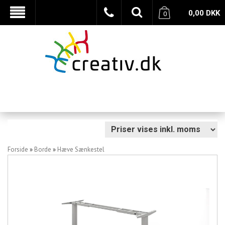
0,00
DKK
0
Forside
»
Borde
»
Hæve Sænkestel