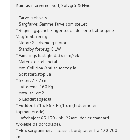
Kan fås i farverne: Sort, Sølvgrå & Hvid.
* Farve stel: sølv
* Sargfarve: Samme farve som stellet
* Betjeningspanel: Finger touch, der er let at betjene
Valgfri placering
* Motor: 2 indvendig motor
* Standby forbrug: 0,1W
* Vandrings hastighed: 38 mm/sek
* Materiale stel: metal
* Anti-Collision (anti squeeze): Ja
* Soft start/stop: Ja
* Søjler: 7 x 7 cm
* Løfteevne: 160 Kg
* Antal søjler: 2
* 3 Leddet søjle: Ja
* Fødder: L71 x B6 x H3,1 cm (fødderne er
topmonterede)
* Løftehøjde: 65-130 (Inkl. 22mm, der er standard
tykkelse på bordplade).
* Flex sargrammer: Tilpasset bordplader fra 120-200
cm.