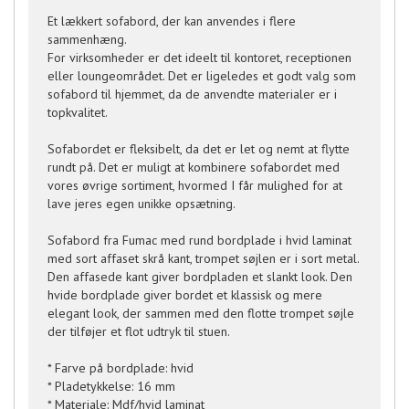
Et lækkert sofabord, der kan anvendes i flere
sammenhæng.
For virksomheder er det ideelt til kontoret, receptionen
eller loungeområdet. Det er ligeledes et godt valg som
sofabord til hjemmet, da de anvendte materialer er i
topkvalitet.
Sofabordet er fleksibelt, da det er let og nemt at flytte
rundt på. Det er muligt at kombinere sofabordet med
vores øvrige sortiment, hvormed I får mulighed for at
lave jeres egen unikke opsætning.
Sofabord fra Fumac med rund bordplade i hvid laminat
med sort affaset skrå kant, trompet søjlen er i sort metal.
Den affasede kant giver bordpladen et slankt look. Den
hvide bordplade giver bordet et klassisk og mere
elegant look, der sammen med den flotte trompet søjle
der tilføjer et flot udtryk til stuen.
* Farve på bordplade: hvid
* Pladetykkelse: 16 mm
* Materiale: Mdf/hvid laminat