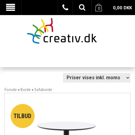
0,00
DKK
0
Forside
»
Borde
»
Sofaborde