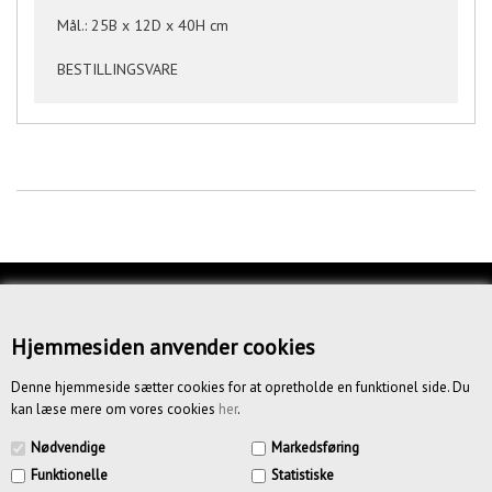
Mål.: 25B x 12D x 40H cm
BESTILLINGSVARE
KUNDESERVICE
OM OS
Hjemmesiden anvender cookies
BETINGELSER
Denne hjemmeside sætter cookies for at opretholde en funktionel side. Du
kan læse mere om vores cookies
her
.
NYHEDSBREV
Nødvendige
Markedsføring
Funktionelle
Statistiske