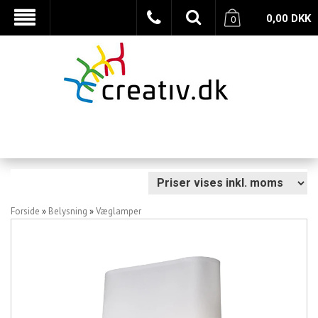
0,00
DKK
0
Forside
»
Belysning
»
Væglamper