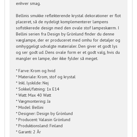
enhver smag.
Bellinis smukke reflekterende krystal dekorationer er flot
placeret, så de nydeligt komplementerer lampens
sofistikerede design med den ovale stof lampeskærm. I
Bellini serien fra Design by Grönlund finder du denne
væglampe, der er produceret med omhu for detaljer og
omhyggeligt udvalgte materialer. Den giver et godt lys
og ser godt ud. Dens ovale form er et godt valg, hvis du
mangler en lampe, der ikke fylder så meget.
* Farve: Krom og hvid
* Materiale: Krom, stof og krystal
* Inkl. lyskilde: Nej
* Sokkel/fatning: 1x E14
* Watt: Max 40 Watt
* Vægmontering: Ja
* Model: Bellini
* Designer: Design by Grönlund
* Producent: Valaisin Grönlund
* Produktionsland: Finland
* Garanti: 2 År