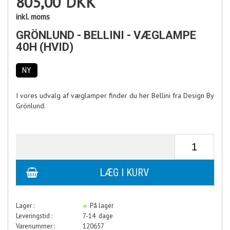
805,00
DKK
inkl. moms
GRÖNLUND - BELLINI - VÆGLAMPE
40H (HVID)
NY
I vores udvalg af væglamper finder du her Bellini fra Design By
Grönlund.
Lager :
På lager
Leveringstid :
7-14 dage
Varenummer :
120657