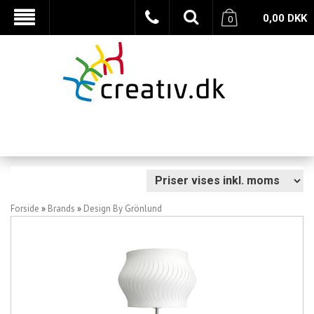
0,00
DKK
0
Forside
»
Brands
»
Design By Grönlund