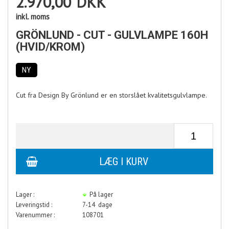
2.970,00
DKK
inkl. moms
GRÖNLUND - CUT - GULVLAMPE 160H
(HVID/KROM)
NY
Cut fra Design By Grönlund er en storslået kvalitetsgulvlampe.
Lager :
På lager
Leveringstid :
7-14 dage
Varenummer :
108701