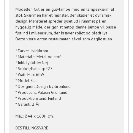
Modellen Cut er en gulvlampe med en lampeskærm af
stof. Skærmen har et mønster, der skaber et dynamisk
design. Mønsteret spreder lyset ud i rummet på en
hyggelig måde, der gør, at netop denne lampe vil passe
flot ind i miljøer/rum, der kræver roligt og blødt lys.
Dette være enten restauranten såvel som dagligstuen.
* Farve: Hvid/krom
* Materiale: Metal og stof
* Inkl. Lyskilde: Nej
* Sokkel/Fatning: E27
* Watt: Max 60W
* Model: Cut
* Designer: Design by Grönlund
* Producent: Valasin Grönlund
* Produktionsland: Finland
* Garanti: 2 År
Mål.: Ø44 x 160H cm.
BESTILLINGSVARE