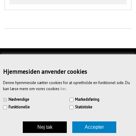
KUNDESERVICE
OM OS
Hjemmesiden anvender cookies
BETINGELSER
Denne hjemmeside sætter cookies for at opretholde en funktionel side. Du
kan læse mere om vores cookies
her
.
NYHEDSBREV
Nødvendige
Markedsføring
Funktionelle
Statistiske
CREATIV.DK APS | Vandmestervej 20 | 2630 Tåstrup | CVR
39185636