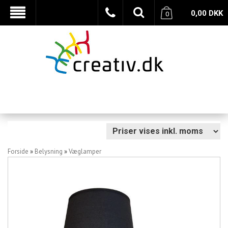
0,00
DKK
0
Forside
»
Belysning
»
Væglamper