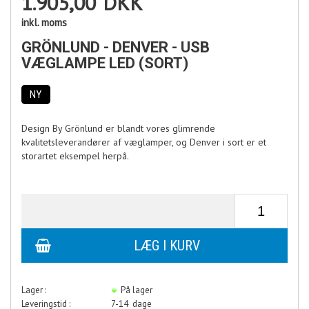
1.905,00
DKK
inkl. moms
GRÖNLUND - DENVER - USB
VÆGLAMPE LED (SORT)
NY
Design By Grönlund er blandt vores glimrende
kvalitetsleverandører af væglamper, og Denver i sort er et
storartet eksempel herpå.
Lager :
På lager
Leveringstid :
7-14 dage