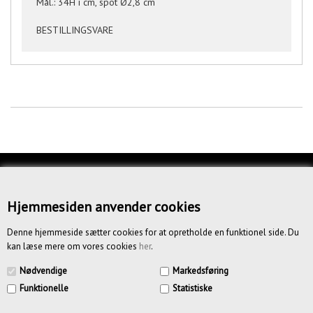
Mål.: 34H i cm, spot Ø2,8 cm
BESTILLINGSVARE
KUNDESERVICE
OM OS
Hjemmesiden anvender cookies
BETINGELSER
Denne hjemmeside sætter cookies for at opretholde en funktionel side. Du
kan læse mere om vores cookies
her
.
NYHEDSBREV
Nødvendige
Markedsføring
Funktionelle
Statistiske