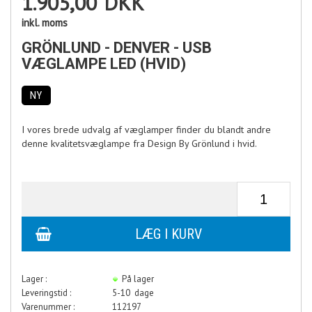
1.905,00
DKK
inkl. moms
GRÖNLUND - DENVER - USB
VÆGLAMPE LED (HVID)
NY
I vores brede udvalg af væglamper finder du blandt andre
denne kvalitetsvæglampe fra Design By Grönlund i hvid.
Lager :
På lager
Leveringstid :
5-10 dage
Varenummer :
112197