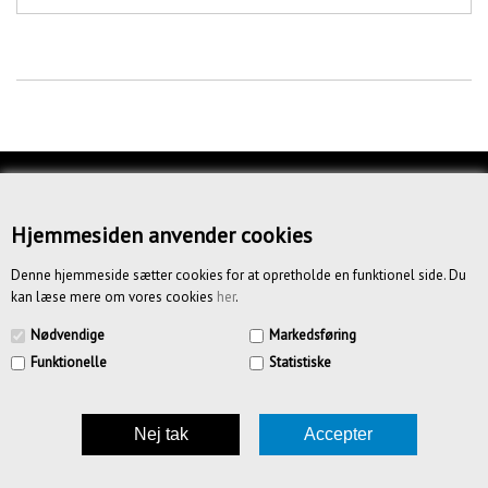
KUNDESERVICE
OM OS
Hjemmesiden anvender cookies
BETINGELSER
Denne hjemmeside sætter cookies for at opretholde en funktionel side. Du
kan læse mere om vores cookies
her
.
NYHEDSBREV
Nødvendige
Markedsføring
Funktionelle
Statistiske
CREATIV.DK APS | Vandmestervej 20 | 2630 Tåstrup | CVR
39185636