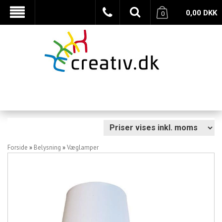
0,00
DKK
0
Forside
»
Belysning
»
Væglamper