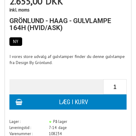
2.655,00
DKK
inkl. moms
GRÖNLUND - HAAG - GULVLAMPE
164H (HVID/ASK)
NY
I vores store udvalg af gulvlamper finder du denne gulvlampe
fra Design By Grönlund.
Lager :
På lager
Leveringstid :
7-14 dage
Varenummer :
108234