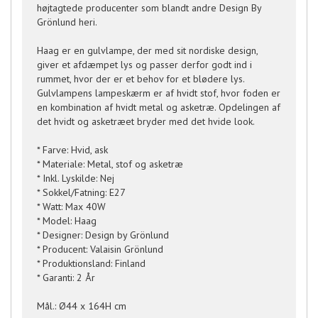
højtagtede producenter som blandt andre Design By
Grönlund heri.
Haag er en gulvlampe, der med sit nordiske design,
giver et afdæmpet lys og passer derfor godt ind i
rummet, hvor der er et behov for et blødere lys.
Gulvlampens lampeskærm er af hvidt stof, hvor foden er
en kombination af hvidt metal og asketræ. Opdelingen af
det hvidt og asketræet bryder med det hvide look.
* Farve: Hvid, ask
* Materiale: Metal, stof og asketræ
* Inkl. Lyskilde: Nej
* Sokkel/Fatning: E27
* Watt: Max 40W
* Model: Haag
* Designer: Design by Grönlund
* Producent: Valaisin Grönlund
* Produktionsland: Finland
* Garanti: 2 År
Mål.: Ø44 x 164H cm