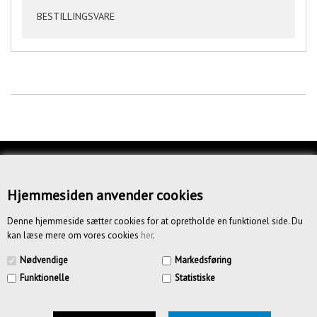
BESTILLINGSVARE
KUNDESERVICE
OM OS
Hjemmesiden anvender cookies
BETINGELSER
Denne hjemmeside sætter cookies for at opretholde en funktionel side. Du
kan læse mere om vores cookies
her
.
NYHEDSBREV
Nødvendige
Markedsføring
Funktionelle
Statistiske
CREATIV.DK APS | Vandmestervej 20 | 2630 Tåstrup | CVR