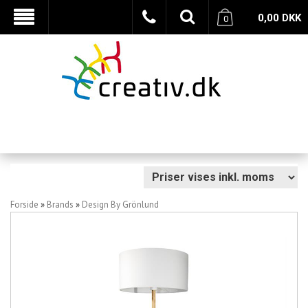
0,00
DKK
0
Forside
»
Brands
»
Design By Grönlund