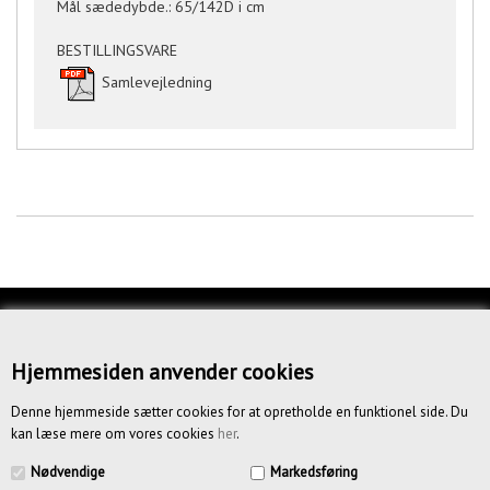
Mål sædedybde.: 65/142D i cm
BESTILLINGSVARE
Samlevejledning
KUNDESERVICE
OM OS
Hjemmesiden anvender cookies
BETINGELSER
Denne hjemmeside sætter cookies for at opretholde en funktionel side. Du
kan læse mere om vores cookies
her
.
NYHEDSBREV
Nødvendige
Markedsføring