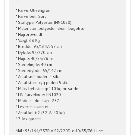
* Farve: Olivengrøn
* Farve ben: Sort
* Stoftype: Polyester (HN1020)
* Materialer: polyester, skum, bøgetræ
* Højrerevendt
* Vægt: 68 Kg
* Bredde: 93/164/257 cm
* Dybde: 92/220 cm
* Højde: 40/55/76 cm
* Sædehøjde: 40 cm
* Sædedybde: 65/142 cm
* Antal små puder: 4 stk.
* Antal store ryg puder: 5 stk.
* Maks belastning: 110 kg pr. sæde
* HN Farvekode: HN1020
* Model: Lido Højre 257
* Leveres: usamlet
* Antal kolli: 2 (32 & 40 kg)
* 2 års garanti
Mål.: 93/164/257B x 92/220D x 40/55/76H i cm