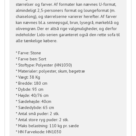
størrelser og farver. Af formater kan nævnes U-format,
almindeligt 2,5-personers format og loungeformat (m.
chaiselong), og størrelserne varierer herefter. Af farver
kan nævnes bl.a. sennepsgul, brun, lysegrå, mørkeblå og
olivengrøn. Der er altså rige valgmuligheder, og derfor
indeholder Lido-serien garanteret også den rette sofa til
alle tænkelige købere.
* Farve: Stone
* Farve ben: Sort
* Stoftype: Polyester (HN1030)
* Materialer: polyester, skum, bøgetræ
* Vægt: 38 Kg
* Bredde: 180 cm
* Dybde: 93 cm
* Højde: 40/76 cm
* Sædehøjde: 40cm
* Sædedybde: 65 cm
* Antal små puder: 2 stk.
* Antal store ryg puder: 2 stk.
* Maks belastning: 110 kg pr. sæde
* HN Farvekode: HN1030