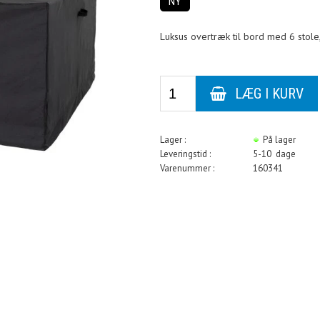
NY
Luksus overtræk til bord med 6 stol
Lager :
På lager
Leveringstid :
5-10 dage
Varenummer :
160341