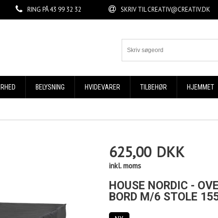
RING PÅ
43 99 32 32
SKRIV TIL
CREATIV@CREATIV.DK
ERHED
BELYSNING
HVIDEVARER
TILBEHØR
HJEMMET
625,00
DKK
inkl. moms
HOUSE NORDIC - OV
BORD M/6 STOLE 15