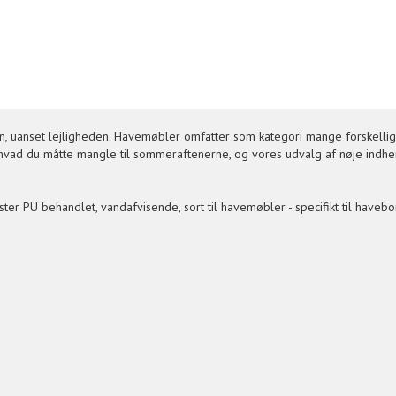
 uanset lejligheden. Havemøbler omfatter som kategori mange forskellige
 hvad du måtte mangle til sommeraftenerne, og vores udvalg af nøje indh
r PU behandlet, vandafvisende, sort til havemøbler - specifikt til havebor