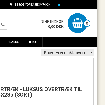
BESØG VORES SHOWROOM
0
DINE INDKØB
0
0,00
DKK
BRANDS
TILBUD
ERTRÆK - LUKSUS OVERTRÆK TIL
5X235 (SORT)