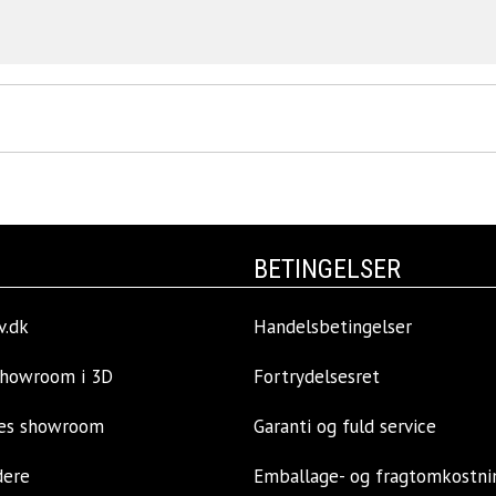
BETINGELSER
v.dk
Handelsbetingelser
showroom i 3D
Fortrydelsesret
res showroom
Garanti og fuld service
dere
Emballage- og fragtomkostni