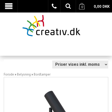
0,00
DKK
0
Forside
»
Belysning
»
Bordlamper