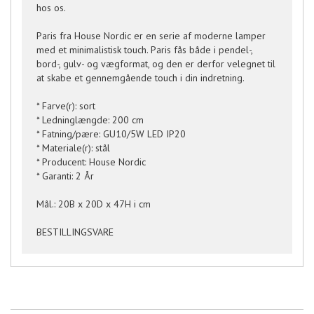
hos os.
Paris fra House Nordic er en serie af moderne lamper
med et minimalistisk touch. Paris fås både i pendel-,
bord-, gulv- og vægformat, og den er derfor velegnet til
at skabe et gennemgående touch i din indretning.
* Farve(r): sort
* Ledninglængde: 200 cm
* Fatning/pære: GU10/5W LED IP20
* Materiale(r): stål
* Producent: House Nordic
* Garanti: 2 År
Mål.: 20B x 20D x 47H i cm
BESTILLINGSVARE