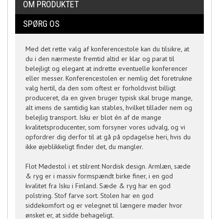
OM PRODUKTET
SPØRG OS
Med det rette valg af konferencestole kan du tilsikre, at
du i den nærmeste fremtid altid er klar og parat til
belejligt og elegant at indrette eventuelle konferencer
eller messer. Konferencestolen er nemlig det foretrukne
valg hertil, da den som oftest er forholdsvist billigt
produceret, da en given bruger typisk skal bruge mange,
alt imens de samtidig kan stables, hvilket tillader nem og
belejlig transport. Isku er blot én af de mange
kvalitetsproducenter, som forsyner vores udvalg, og vi
opfordrer dig derfor til at gå på opdagelse heri, hvis du
ikke øjeblikkeligt finder det, du mangler.
Flot Mødestol i et stilrent Nordisk design. Armlæn, sæde
& ryg er i massiv formspændt birke finer, i en god
kvalitet fra Isku i Finland. Sæde & ryg har en god
polstring. Stof farve sort. Stolen har en god
siddekomfort og er velegnet til længere møder hvor
ønsket er, at sidde behageligt.