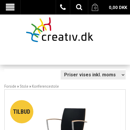
0,00
DKK
0
Forside
»
Stole
»
Konferencestole