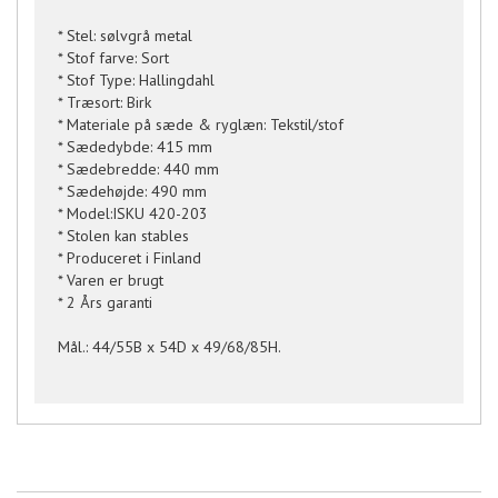
* Stel: sølvgrå metal
* Stof farve: Sort
* Stof Type: Hallingdahl
* Træsort: Birk
* Materiale på sæde & ryglæn: Tekstil/stof
* Sædedybde: 415 mm
* Sædebredde: 440 mm
* Sædehøjde: 490 mm
* Model:ISKU 420-203
* Stolen kan stables
* Produceret i Finland
* Varen er brugt
* 2 Års garanti
Mål.: 44/55B x 54D x 49/68/85H.