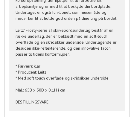
kontoropsætning, der hjælper til at forbedre dit
arbejdsmiljø og er med til at beskytte din bordplade.
Underlaget er også funktionelt som musemåtte og
medvirker til at holde god orden på dine ting på bordet.
Leitz' Frosty-serie af skrivebordsunderlag består af en
række underlag, der er beklædt med en soft-touch
overflade og en skridsikker underside. Underlagende er
desuden ikke-reflekterende, og den innovative facon
passer til tidens kontormiljøer.
* Farve(r): klar
* Producent: Leitz
* Med soft touch overflade og skridsikker underside
Mål.: 65B x 50D x 0,1H i cm
BESTILLINGSVARE