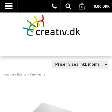
0,00
DKK
0
Forside
»
Brands
»
Varen er ny