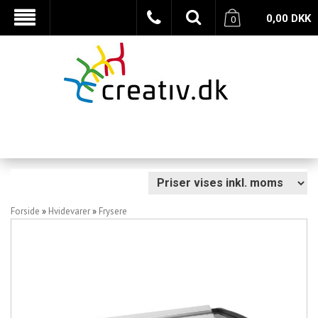
0,00
DKK
0
Forside
»
Hvidevarer
»
Frysere