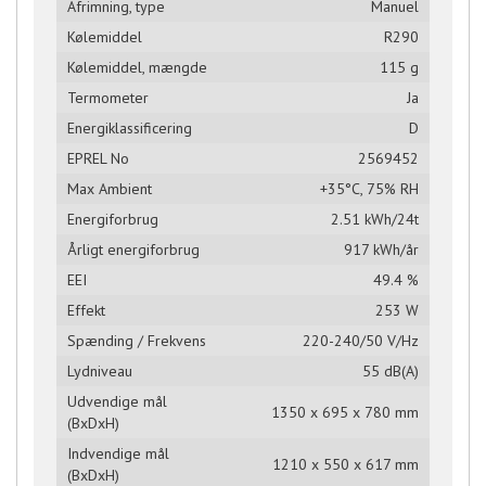
Afrimning, type
Manuel
Kølemiddel
R290
Kølemiddel, mængde
115 g
Termometer
Ja
Energiklassificering
D
EPREL No
2569452
Max Ambient
+35°C, 75% RH
Energiforbrug
2.51 kWh/24t
Årligt energiforbrug
917 kWh/år
EEI
49.4 %
Effekt
253 W
Spænding / Frekvens
220-240/50 V/Hz
Lydniveau
55 dB(A)
Udvendige mål
1350 x 695 x 780 mm
(BxDxH)
Indvendige mål
1210 x 550 x 617 mm
(BxDxH)