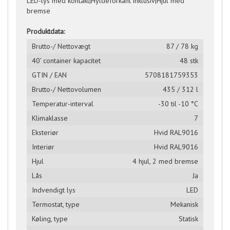
LED-lys med kontakt|Hyldeforkant inklusiv|Hjul med
bremse
Produktdata:
Brutto-/ Nettovægt
87 / 78 kg
40' container kapacitet
48 stk
GTIN / EAN
5708181759353
Brutto-/ Nettovolumen
435 / 312 l
Temperatur-interval
-30 til -10 °C
Klimaklasse
7
Eksteriør
Hvid RAL9016
Interiør
Hvid RAL9016
Hjul
4 hjul, 2 med bremse
Lås
Ja
Indvendigt lys
LED
Termostat, type
Mekanisk
Køling, type
Statisk