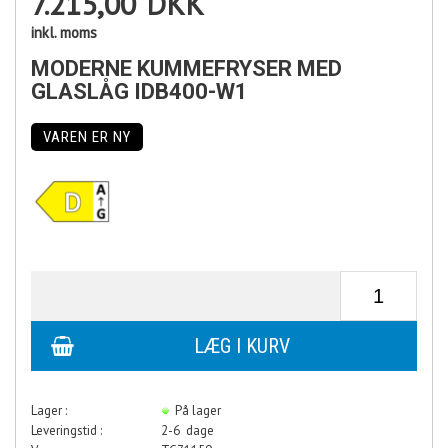
7.215,00
DKK
inkl. moms
MODERNE KUMMEFRYSER MED
GLASLÅG IDB400-W1
VAREN ER NY
Lager :
På lager
Leveringstid :
2-6 dage