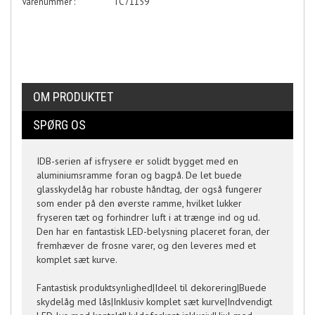
Varenummer :
TC71159
OM PRODUKTET
SPØRG OS
IDB-serien af isfrysere er solidt bygget med en
aluminiumsramme foran og bagpå. De let buede
glasskydelåg har robuste håndtag, der også fungerer
som ender på den øverste ramme, hvilket lukker
fryseren tæt og forhindrer luft i at trænge ind og ud.
Den har en fantastisk LED-belysning placeret foran, der
fremhæver de frosne varer, og den leveres med et
komplet sæt kurve.
Fantastisk produktsynlighed|Ideel til dekorering|Buede
skydelåg med lås|Inklusiv komplet sæt kurve|Indvendigt