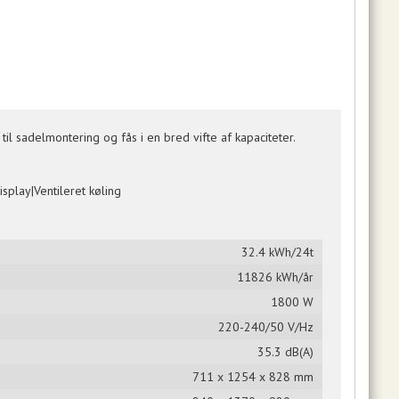
 sadelmontering og fås i en bred vifte af kapaciteter.
splay|Ventileret køling
32.4 kWh/24t
11826 kWh/år
1800 W
220-240/50 V/Hz
35.3 dB(A)
711 x 1254 x 828 mm