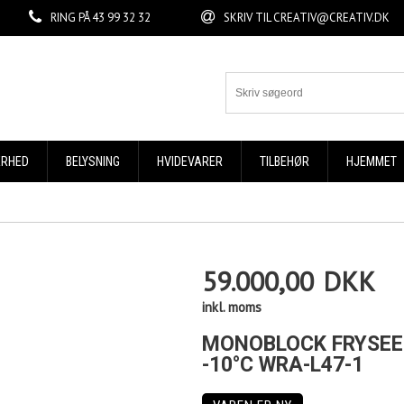
RING PÅ
43 99 32 32
SKRIV TIL
CREATIV@CREATIV.DK
ERHED
BELYSNING
HVIDEVARER
TILBEHØR
HJEMMET
59.000,00
DKK
inkl. moms
MONOBLOCK FRYSEEN
-10°C WRA-L47-1