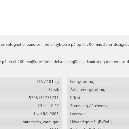
velegnet til paneler med en tykkelse på op til 200 mm. De er designet til
på op til 200 mm|Serie forbindelse mulig|Digital kontrol og temperatur-di
125 / 101 kg
Energiforbrug
32 stk
Årligt energiforbrug
5708181753733
Effekt
-25 til -10 °C
Spænding / Frekvens
Hvid RAL9003
Lydniveau
Automatisk, varm gas
Udvendige mål (BxDxH)