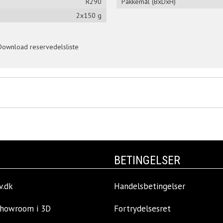
R290
Pakkemål (BxDxH)
2x150 g
Download reservedelsliste
BETINGELSER
v.dk
Handelsbetingelser
showroom i 3D
Fortrydelsesret