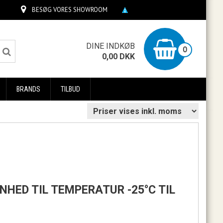
BESØG VORES SHOWROOM
0
DINE INDKØB
0
0,00
DKK
BRANDS
TILBUD
HED TIL TEMPERATUR -25°C TIL