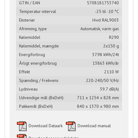
GTIN / EAN
5708181753740
Temperatur-interval
-25 til -10 °C
Eksteriør
Hvid RAL9003
Afrimning, type
Automatisk, varm gas
Kølemiddel
R290
Kølemiddel, mængde
2x150 g
Energiforbrug
37.98 kWh/24t
Årligt energiforbrug
13863 kWh/år
Effekt
2110 W
Spænding / Frekvens
220-240/50 V/Hz
Lydniveau
39.7 dB(A)
Udvendige mål (BxDxH)
711 x 1254 x 828 mm
Pakkemål (BxDxH)
840 x 1370 x 980 mm
Download Dataark
Download manual