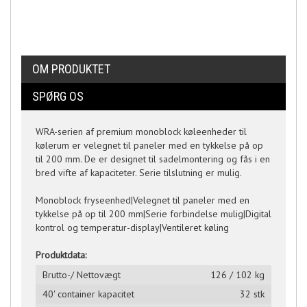
OM PRODUKTET
SPØRG OS
WRA-serien af premium monoblock køleenheder til
kølerum er velegnet til paneler med en tykkelse på op
til 200 mm. De er designet til sadelmontering og fås i en
bred vifte af kapaciteter. Serie tilslutning er mulig.
Monoblock fryseenhed|Velegnet til paneler med en
tykkelse på op til 200 mm|Serie forbindelse mulig|Digital
kontrol og temperatur-display|Ventileret køling
Produktdata:
Brutto-/ Nettovægt
126 / 102 kg
40' container kapacitet
32 stk