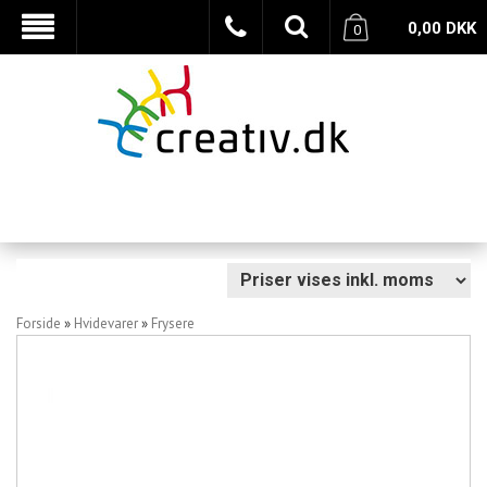
0,00
DKK
0
Forside
»
Hvidevarer
»
Frysere