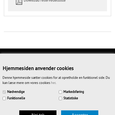
Download reservedelsliste
KUNDESERVICE
OM OS
Hjemmesiden anvender cookies
BETINGELSER
Denne hjemmeside sætter cookies for at opretholde en funktionel side. Du
kan læse mere om vores cookies
her
.
NYHEDSBREV
Nødvendige
Markedsføring
Funktionelle
Statistiske
CREATIV.DK APS | Vandmestervej 20 | 2630 Tåstrup | CVR
39185636