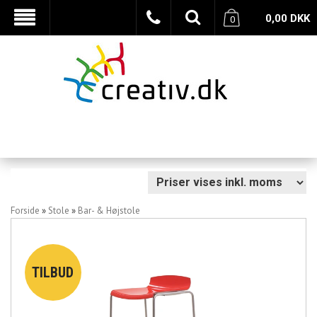
0,00
DKK
0
Forside
»
Stole
»
Bar- & Højstole