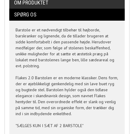
OM PRODUKTET
SPØRG OS
Barstole er et nødvendigt tilbehør til højborde,
barskranker og lignende, da de tillader brugeren at
sidde komfortabelt i den passende højde. Herudover
medfølger der, som følge af stolenes beskaffenhed,
unikke muligheder for at sætte et æstetisk præg på
lokalet med barstolenes lange ben, lille sædeareal og
evt. polstring.
Flakes 2.0 Barstolen er en moderne klassiker. Dens form,
der er øjeblikkeligt genkendelig med sin lave buet ryg
og bugtede stel. Barstolen hylder også den tidløse
elegance i skandinavisk design, som navnet Flakes
hentyder til. Den overordnede effekt er slank og venlig
på samme tid, med sin organiske form, der trækker dig
ind i sin indbydende enkelthed.
"SÆLGES KUN I SÆT AF 2 BARSTOLE"