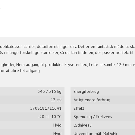
delikatesser, caféer, detailforretninger osv. Det er en fantastisk måde at s
mange forskellige størrelser, så du kan finde en, der passer perfekt til 
ligheder, Nem adgang til produkter, Fryse-enhed, Lette at samle, 120 mm isol
for at sikre let adgang
345 / 315 kg
Energiforbrug
12 stk
Årligt energiforbrug
5708181711641
Effekt
-20 til -10 °C
Spænding / Frekvens
Hvid
Lydniveau
Hvid
Udvendige mål (BxDxH)