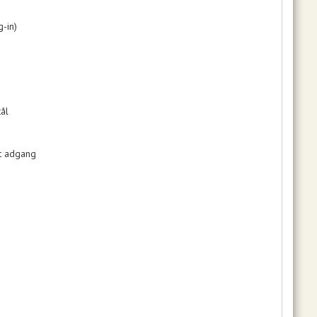
g-in)
tål
et adgang