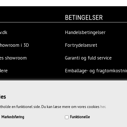
BETINGELSER
v.dk
Handelsbetingelser
showroom i 3D
Fortrydelsesret
res showroom
Garanti og fuld service
dere
Emballage- og fragtomkostni
llinger
Privatlivspolitik
ies
s
Opkøb af kontormøbler
tholde en funktionel side. Du kan læse mere om vores cookies
her
.
Vejledende priser
Markedsføring
Funktionelle