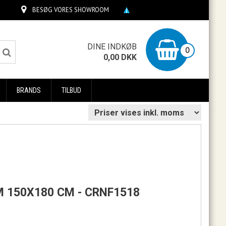
BESØG VORES SHOWROOM
0
DINE INDKØB
0
0,00
DKK
BRANDS
TILBUD
M 150X180 CM - CRNF1518