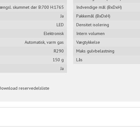
ængsl. skummet dør B:700 H:1765
Indvendige mål (BxDxH)
Ja
Pakkemål (BxDxH)
LED
Densitet isolering
Elektronisk
Intern volumen
Automatisk, varm gas
Vægtykkelse
R290
Maks gulvbelastning
150 g
Lås
Ja
Download reservedelsliste