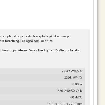
kabe optimal og effektiv fryseplads på til en meget
din forretning. Fås også som kølerum.
ering i panelerne, Skridsikkert gulv i SS304 rustfrit stål,
22.49 kWh/24t
8208 kWh/år
1100 W
220-240/50 V/Hz
60 dB(A)
1500 x 1800 x 2200 mm