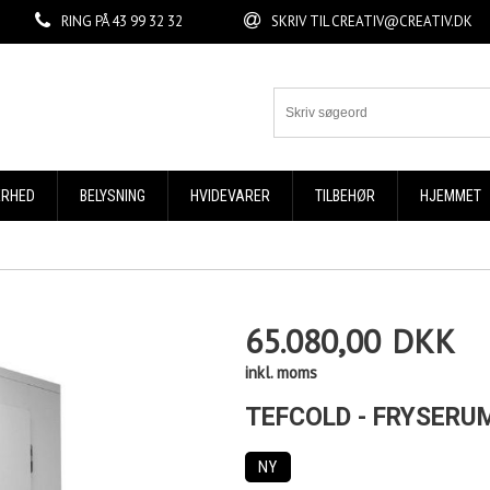
RING PÅ
43 99 32 32
SKRIV TIL
CREATIV@CREATIV.DK
ERHED
BELYSNING
HVIDEVARER
TILBEHØR
HJEMMET
65.080,00
DKK
inkl. moms
TEFCOLD - FRYSERU
NY