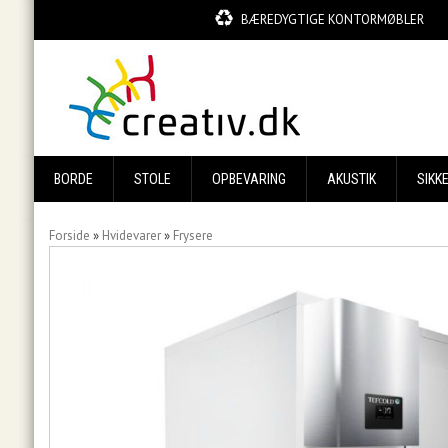
BÆREDYGTIGE KONTORMØBLER
BORDE
STOLE
OPBEVARING
AKUSTIK
SIKK
Forside
»
Hvidevarer
»
Frysere