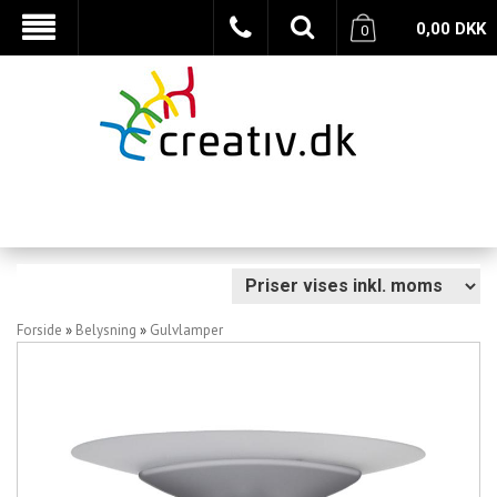
0,00
DKK
0
Forside
»
Belysning
»
Gulvlamper