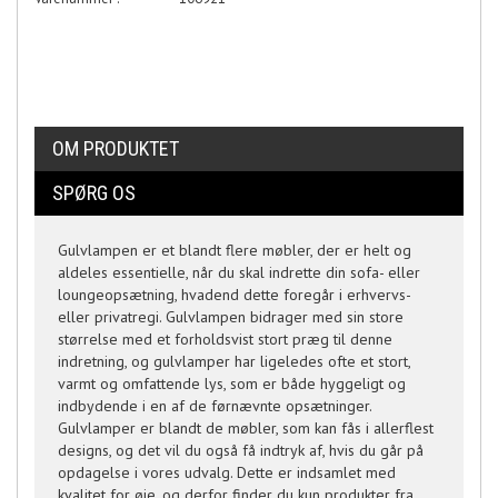
OM PRODUKTET
SPØRG OS
Gulvlampen er et blandt flere møbler, der er helt og
aldeles essentielle, når du skal indrette din sofa- eller
loungeopsætning, hvadend dette foregår i erhvervs-
eller privatregi. Gulvlampen bidrager med sin store
størrelse med et forholdsvist stort præg til denne
indretning, og gulvlamper har ligeledes ofte et stort,
varmt og omfattende lys, som er både hyggeligt og
indbydende i en af de førnævnte opsætninger.
Gulvlamper er blandt de møbler, som kan fås i allerflest
designs, og det vil du også få indtryk af, hvis du går på
opdagelse i vores udvalg. Dette er indsamlet med
kvalitet for øje, og derfor finder du kun produkter fra