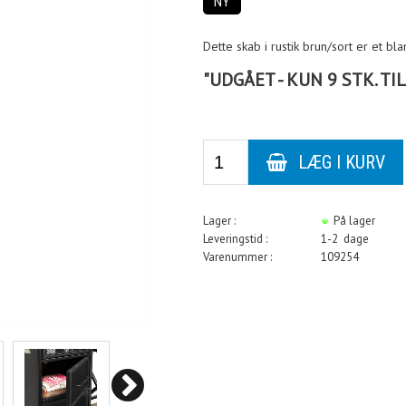
NY
Dette skab i rustik brun/sort er et b
"UDGÅET - KUN 9 STK. TI
Lager :
På lager
Leveringstid :
1-2 dage
Varenummer :
109254