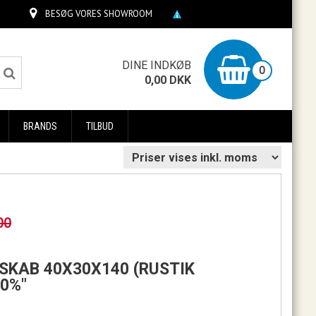
BESØG VORES SHOWROOM
0
DINE INDKØB
0
0,00
DKK
BRANDS
TILBUD
00
ISKAB 40X30X140 (RUSTIK
50%"