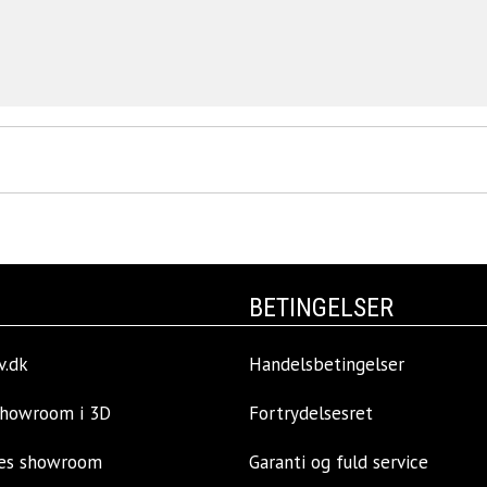
BETINGELSER
v.dk
Handelsbetingelser
showroom i 3D
Fortrydelsesret
res showroom
Garanti og fuld service