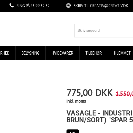
RING PÅ
43 99 32 32
SKRIV TIL
CREATIV@CREATIV.DK
ERHED
BELYSNING
HVIDEVARER
TILBEHØR
HJEMMET
775,00
DKK
1.550,
inkl. moms
VASAGLE - INDUSTR
BRUN/SORT) "SPAR 