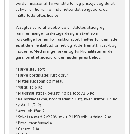
borde i masser af farver, stilarter og prislejer, og du vil
til hver en tid kunne finde netop det sengebord, du
måtte lede efter, hos os.
Vasagles serie af sideborde er aldeles alsidig og
rummer mange forskellige designs såvel som
forskellige former for funktionalitet. Fælles for dem alle
er, at de er enkelt udformet, og at de fremstår rustikt og
moderne. Med mange farver og funktionaliteter er der
garanteret et sidebord, der møder jeres behov.
* Farve stel: sort
* Farve bordplade: rustik brun
* Materiale: spån og metal
* Vægt: 13,8 Kg
* Maksimal statisk belastning på top: 72,5 Kg
* Belastningsevne, bordpladen: 91 kg, hver skuffe: 2,3 Kg,
hylde: 11,3 Kg
* Antal skuffer: 2
* Stikdåse med 2x230V stik + 2 USB stik, Ledning: 2 m
* Producent: Vasagle
* Garanti: 2 år