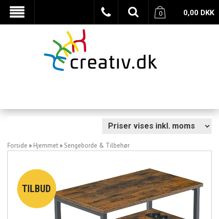
0,00
DKK
0
Forside
»
Hjemmet
»
Sengeborde & Tilbehør