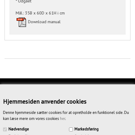
* Udgået
Mål.: 35B x 60D x 61H i cm
Download manual
KUNDESERVICE
OM OS
Hjemmesiden anvender cookies
BETINGELSER
Denne hjemmeside sætter cookies for at opretholde en funktionel side. Du
kan læse mere om vores cookies
her
.
NYHEDSBREV
Nødvendige
Markedsføring