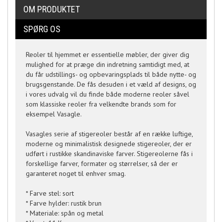
OM PRODUKTET
SPØRG OS
Reoler til hjemmet er essentielle møbler, der giver dig
mulighed for at præge din indretning samtidigt med, at
du får udstillings- og opbevaringsplads til både nytte- og
brugsgenstande. De fås desuden i et væld af designs, og
i vores udvalg vil du finde både moderne reoler såvel
som klassiske reoler fra velkendte brands som for
eksempel Vasagle.
Vasagles serie af stigereoler består af en række luftige,
moderne og minimalistisk designede stigereoler, der er
udført i rustikke skandinaviske farver. Stigereolerne fås i
forskellige farver, formater og størrelser, så der er
garanteret noget til enhver smag.
* Farve stel: sort
* Farve hylder: rustik brun
* Materiale: spån og metal