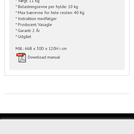
* Vægt: 11 Kg
* Belastningsevne per hylde: 10 kg
* Max bærevne for hele reolen: 40 Kg
* Instruktion medfølger
* Producent: Vasagle
* Garanti: 2 År
* Udgået
Mål.: 66B x 30D x 120H i cm
Download manual
KUNDESERVICE