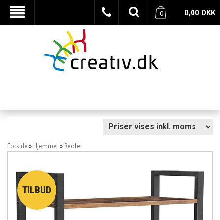
0,00
DKK
0
Forside
»
Hjemmet
»
Reoler