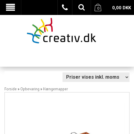
0,00
DKK
0
Forside
»
Opbevaring
»
Hængemapper