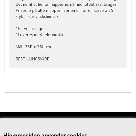
det nemt at hente mapperne, når indholdet skal bruges.
Priserne på alle mapper i serien er for én kasse á 25
styk, inklusiv tekstindstik.
* Farve: orange
* Leveres med tekstindstik
Mål.: 33B x 25H cm
BESTILLINGSVARE
KUNDESERVICE
OM OS
Hjemmesiden anvender cookies