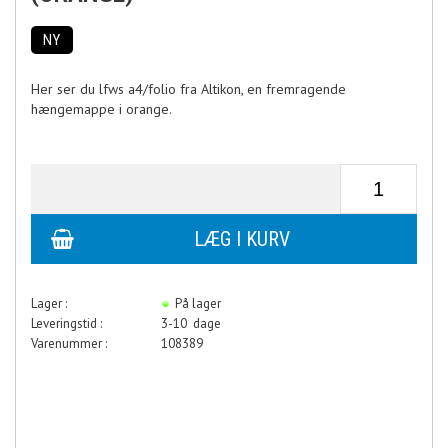
NY
Her ser du lfws a4/folio fra Altikon, en fremragende
hængemappe i orange.
Lager :
På lager
Leveringstid :
3-10 dage
Varenummer :
108389