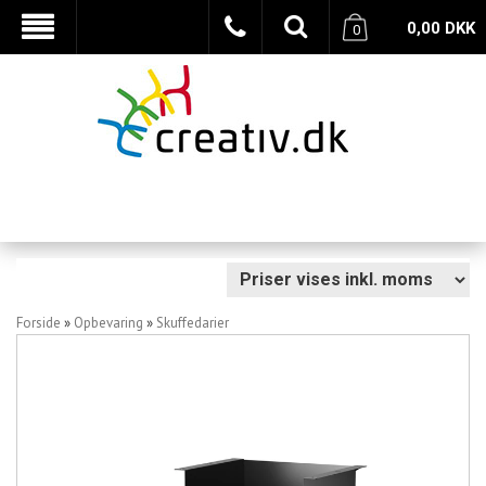
0,00
DKK
0
Forside
»
Opbevaring
»
Skuffedarier