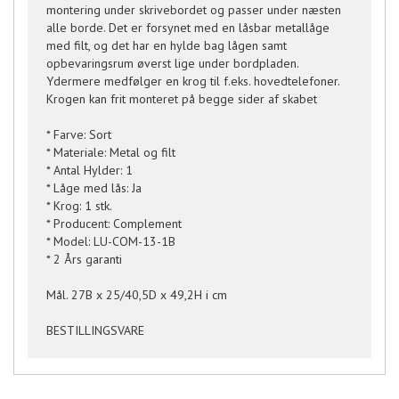
montering under skrivebordet og passer under næsten
alle borde. Det er forsynet med en låsbar metallåge
med filt, og det har en hylde bag lågen samt
opbevaringsrum øverst lige under bordpladen.
Ydermere medfølger en krog til f.eks. hovedtelefoner.
Krogen kan frit monteret på begge sider af skabet
* Farve: Sort
* Materiale: Metal og filt
* Antal Hylder: 1
* Låge med lås: Ja
* Krog: 1 stk.
* Producent: Complement
* Model: LU-COM-13-1B
* 2 Års garanti
Mål. 27B x 25/40,5D x 49,2H i cm
BESTILLINGSVARE