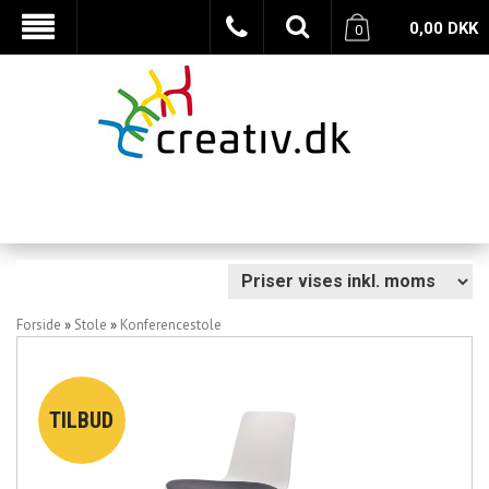
0,00
DKK
0
Forside
»
Stole
»
Konferencestole