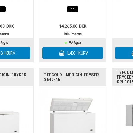
NY
NY
,00
DKK
14.265,00
DKK
. moms
inkl. moms
 lager
På lager
TEFCOL
DICIN-FRYSER
TEFCOLD - MEDICIN-FRYSER
FRYSEEN
SE40-45
CRU101