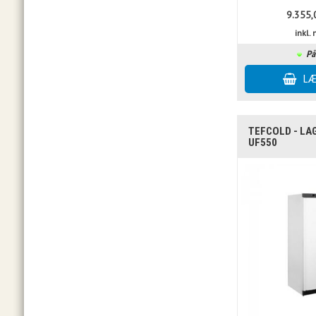
9.355,
inkl
På
TEFCOLD - L
UF550