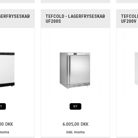
AGERFRYSESKAB
TEFCOLD - LAGERFRYSESKAB
TEFCOL
UF200S
UF200V
NY
NY
00
DKK
6.005,00
DKK
. moms
inkl. moms