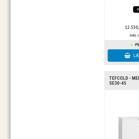
12.530
inkl
På
TEFCOLD - ME
SE30-45