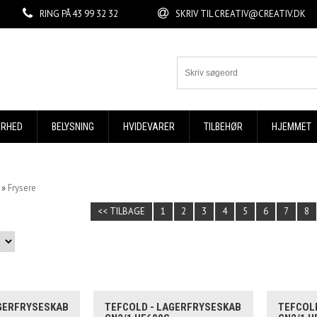
RING PÅ
43 99 32 32
SKRIV TIL
CREATIV@CREATIV.DK
ERHED
BELYSNING
HVIDEVARER
TILBEHØR
HJEMMET
»
Frysere
<< TILBAGE
1
2
3
4
5
6
7
8
AGERFRYSESKAB
TEFCOLD - LAGERFRYSESKAB
TEFCOL