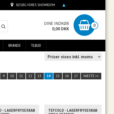
BESØG VORES SHOWROOM
0
DINE INDKØB
0
0,00
DKK
BRANDS
TILBUD
9
10
11
12
13
14
15
16
17
NÆSTE >>
D - LAGERFRYSESKAB
TEFCOLD - LAGERFRYSESKAB