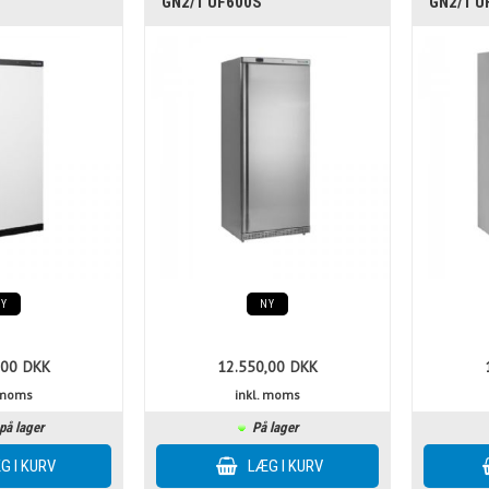
GN2/1 UF600S
GN2/1 U
NY
NY
,00
DKK
12.550,00
DKK
. moms
inkl. moms
på lager
På lager