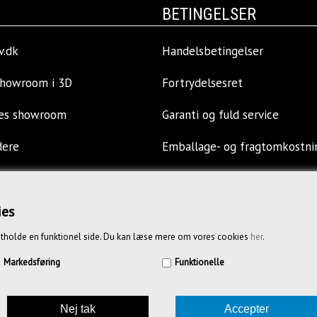
BETINGELSER
v.dk
Handelsbetingelser
showroom i 3D
Fortrydelsesret
res showroom
Garanti og fuld service
dere
Emballage- og fragtomkostni
llinger
Privatlivspolitik
ies
s
Opkøb af kontormøbler
tholde en funktionel side. Du kan læse mere om vores cookies
her
.
Vejledende priser
Markedsføring
Funktionelle