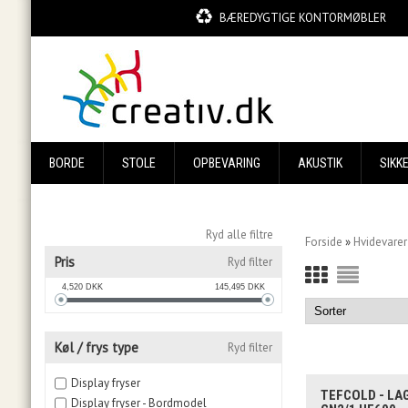
BÆREDYGTIGE KONTORMØBLER
BORDE
STOLE
OPBEVARING
AKUSTIK
SIKK
Ryd alle filtre
Forside
»
Hvidevarer
Pris
Ryd filter
4,520
DKK
145,495
DKK
Køl / frys type
Ryd filter
Display fryser
TEFCOLD - L
Display fryser - Bordmodel