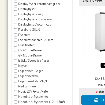
GN2/1 UF600
Display fryser, venstrehængt dør
Displayfryser
Displayfryser - væg
Displayfryser i to niveauer
Displayfryser/køler - væg
Frysebord GN1/1
Fryserum
Fryserumspaneler 120 mm
Glas froster
GN2/1 Uni-Drawer
GN3/1 Uni-Drawer
Isdisk / Scoop ice fryser
Isfryser
Lagerfryser - Bageri
Lagerfryseskab
12.435
Lagerfryseskab GN2/1
inkl
Medicin-fryser
Mobil 12 V Fryser/Køler
Ikke 
Monoblock fryseenhed
Monoblock fryseenhed (10,1-15m³)