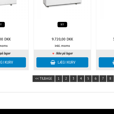
NY
NY
00
DKK
9.720,00
DKK
. moms
inkl. moms
på lager
Ikke på lager
<< TILBAGE
1
2
3
4
5
6
7
8