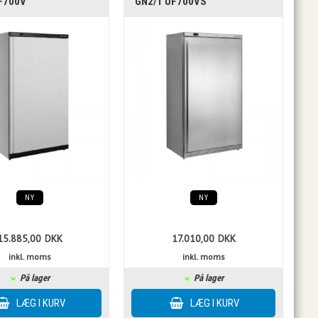
F700V
GN2/1 UF700VS
NY
NY
15.885,00
DKK
17.010,00
DKK
inkl. moms
inkl. moms
På lager
På lager