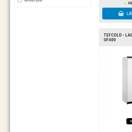
Tøndefryser
På
TEFCOLD - L
UF400