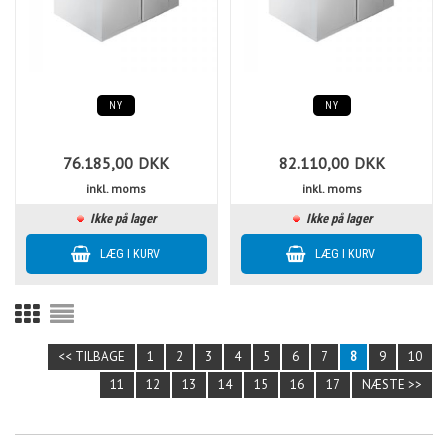
NY
NY
76.185,00
DKK
82.110,00
DKK
inkl. moms
inkl. moms
Ikke på lager
Ikke på lager
<< TILBAGE
1
2
3
4
5
6
7
8
9
10
11
12
13
14
15
16
17
NÆSTE >>