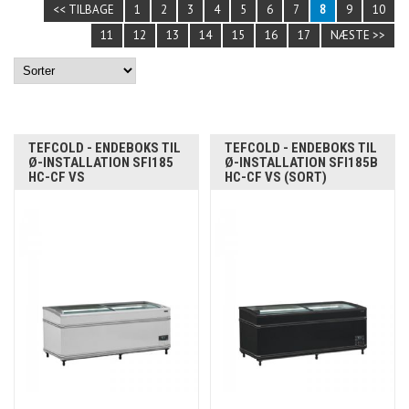
<< TILBAGE
1
2
3
4
5
6
7
8
9
10
11
12
13
14
15
16
17
NÆSTE >>
TEFCOLD - ENDEBOKS TIL
TEFCOLD - ENDEBOKS TIL
Ø-INSTALLATION SFI185
Ø-INSTALLATION SFI185B
HC-CF VS
HC-CF VS (SORT)