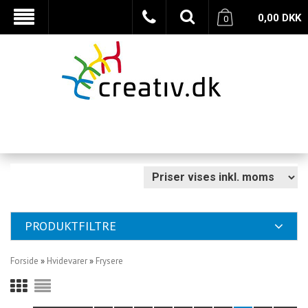
0,00
DKK
0
PRODUKTFILTRE
Forside
»
Hvidevarer
»
Frysere